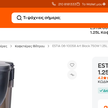
210 8181333
Το Wallet μου
ESTIA 06
Clearance
Δωρεάν Μεταφορικ
1.25L Κα
Μικροσυσκευών
με Public+ Delivery
ESTIA 06-10058 Art Black 750W 1.25L
ιέρες
Καφετιέρες Φίλτρου
EST
1.2
4.2
ΚΩΔΙ
Δι