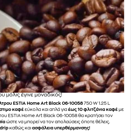
υ μόλις έγινε μοναδικός!
λτρου ESTIA Home Art Black 06-10058
750 W 1.25 L
στιμο καφέ
εύκολα και απλά για
έως 10 φλιτζάνια καφέ
με
του ESTIA Home Art Black 06-10058 θα κρατήσει τον
σία
ώστε να μπορεί να τον απολαύσεις όποτε θέλεις.
drip
καθώς και
ασφάλεια υπερθέρμανσης!