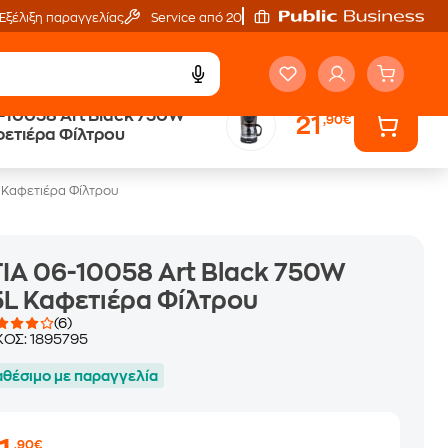
Εξέλιξη παραγγελίας
Service από 20'
-10058 Art Black 750W
21
,90€
ά
Public επιστροφή €
φετιέρα Φίλτρου
κέρδος σε κάθε αγορά
 Καφετιέρα Φίλτρου
IA 06-10058 Art Black 750W
5L Καφετιέρα Φίλτρου
(6)
ΚΟΣ:
1895795
αθέσιμο με παραγγελία
,90€