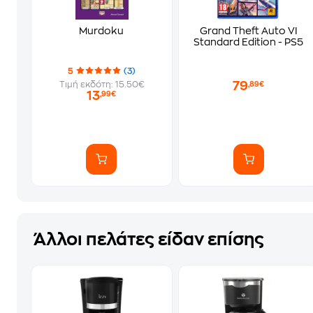
Murdoku
Grand Theft Auto VI
Standard Edition - PS5
5
(3)
79
Τιμή εκδότη: 15.50€
,89€
13
,99€
Άλλοι πελάτες είδαν επίσης