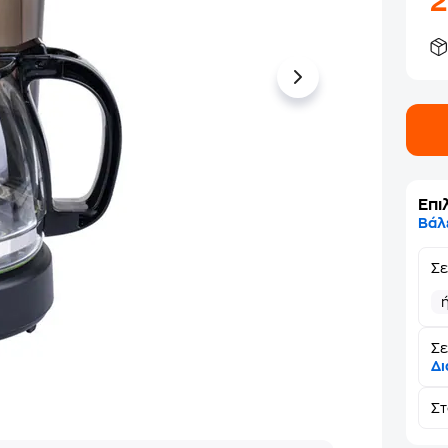
2
Επι
Βάλ
Σ
Σε
Δι
Σ