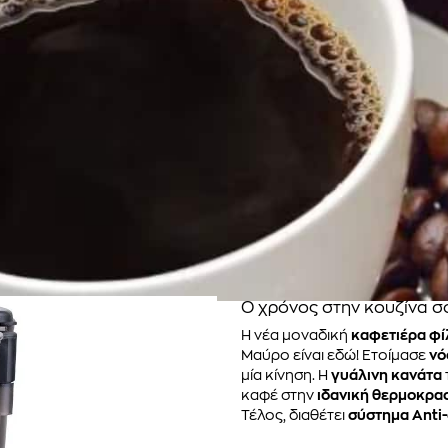
Ο χρόνος στην κουζίνα σο
Η νέα μοναδική
καφετιέρα φί
Μαύρο είναι εδώ! Ετοίμασε
νό
μία κίνηση. Η
γυάλινη κανάτα
καφέ στην
ιδανική θερμοκρα
Τέλος, διαθέτει
σύστημα Anti-