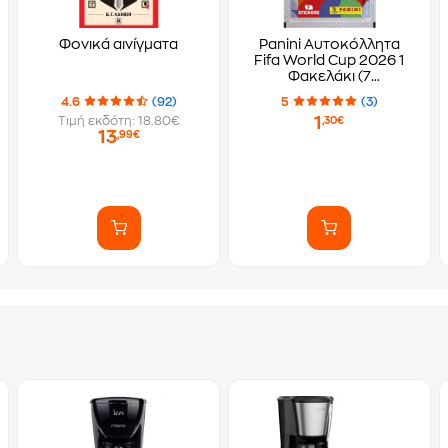
Φονικά αινίγματα
Panini Αυτοκόλλητα
Fifa World Cup 2026 1
Φακελάκι (7
Αυτοκόλλητα)
4.6
(92)
5
(3)
1
Τιμή εκδότη: 18.80€
,30€
13
,99€