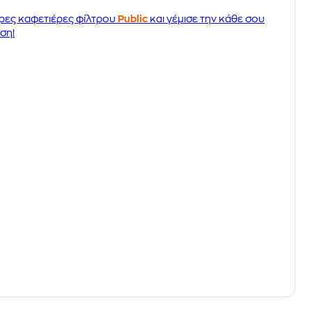
ρες καφετιέρες φίλτρου
Public
και γέμισε την κάθε σου
ση!