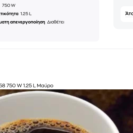
ς
750 W
Άτο
τικότητα
1.25 L
ματη απενεργοποίηση
Διαθέτει
58 750 W 1.25 L Μαύρο