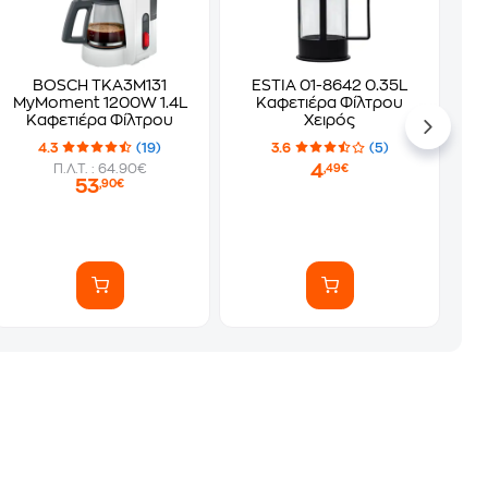
BOSCH TKA3M131
ESTIA 01-8642 0.35L
MyMoment 1200W 1.4L
Καφετιέρα Φίλτρου
Καφετιέρα Φίλτρου
Χειρός
4.3
(19)
3.6
(5)
4
Π.Λ.Τ. : 64.90€
,49€
53
,90€