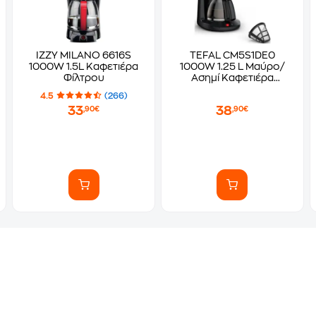
IZZY MILANO 6616S
TEFAL CM5S1DE0
1000W 1.5L Καφετιέρα
1000W 1.25 L Μαύρο/
Φίλτρου
Ασημί Καφετιέρα
Φίλτρου
4.5
(266)
33
38
,90€
,90€