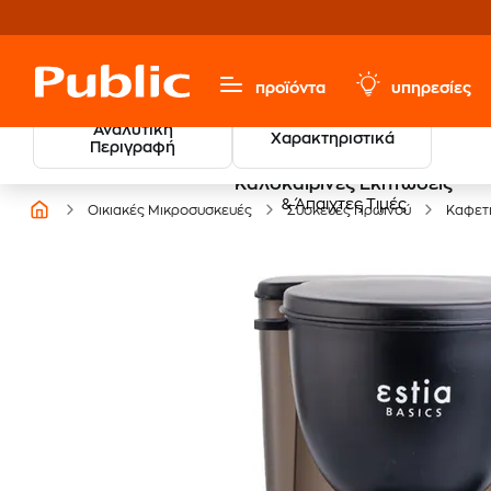
προϊόντα
υπηρεσίες
Αναλυτική
Χαρακτηριστικά
Περιγραφή
Καλοκαιρινές Εκπτώσεις
& Άπαιχτες Τιμές
Οικιακές Μικροσυσκευές
Συσκευές Πρωινού
Καφετ