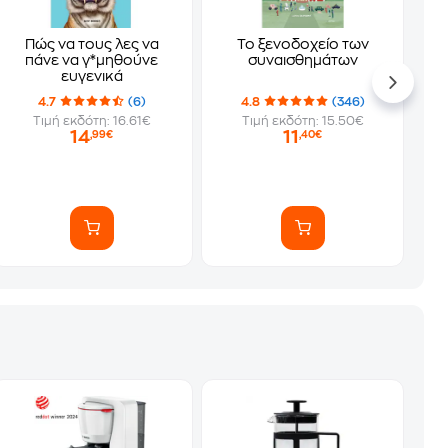
Πώς να τους λες να
Το ξενοδοχείο των
πάνε να γ*μηθούνε
συναισθημάτων
ευγενικά
4.7
(6)
4.8
(346)
Τιμή εκδότη: 16.61€
Τιμή εκδότη: 15.50€
14
11
,99€
,40€