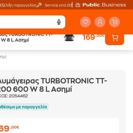
Εξέλιξη παραγγελίας
Service από 20'
ρας ΤURBOTRONIC TT-
169
,00€
ά
Public επιστροφή €
W 8 L Ασημί
κέρδος σε κάθε αγορά
ημί
λυμάγειρας ΤURBOTRONIC TT-
00 600 W 8 L Ασημί
ΚΟΣ:
2054462
αθέσιμο με παραγγελία
169
,00€