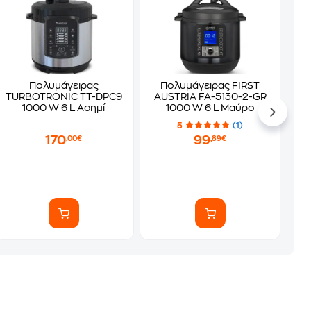
Πολυμάγειρας
Πολυμάγειρας FIRST
TURBOTRONIC TT-DPC9
AUSTRIA FA-5130-2-GR
1000 W 6 L Ασημί
1000 W 6 L Μαύρο
5
(1)
170
99
,00€
,89€