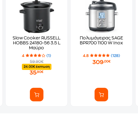
Slow Cooker RUSSELL
Πολυμάγειρας SAGE
HOBBS 24180-56 3.5 L
BPR700 1100 W Inox
Μαύρο
4
(1)
4.8
(128)
309
59.90€
,00€
24.00€ έκπτωση
35
,90€