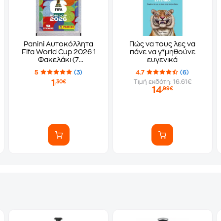
Panini Αυτοκόλλητα
Πώς να τους λες να
Fifa World Cup 2026 1
πάνε να γ*μηθούνε
Φακελάκι (7
ευγενικά
Αυτοκόλλητα)
5
(3)
4.7
(6)
1
Τιμή εκδότη: 16.61€
,30€
14
,99€