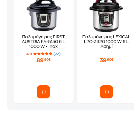
Πολυμάγειρας FIRST
Πολυμάγειρας LEXICAL
AUSTRIA FA-5130 6 L
LPC-3320 1000 W 6 L
1000 W - Inox
Ασημί
4.8
(33)
89
39
,90€
,90€