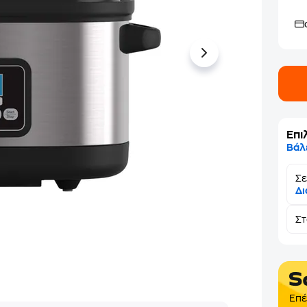
Επι
Βάλ
Σε
Δι
Σ
Επέ