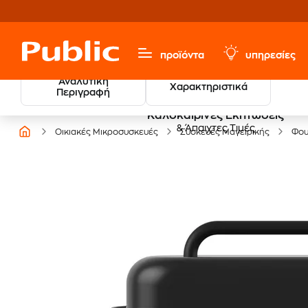
προϊόντα
υπηρεσίες
Αναλυτική
Χαρακτηριστικά
Περιγραφή
Καλοκαιρινές Εκπτώσεις
& Άπαιχτες Τιμές
Οικιακές Μικροσυσκευές
Συσκευές Μαγειρικής
Φου