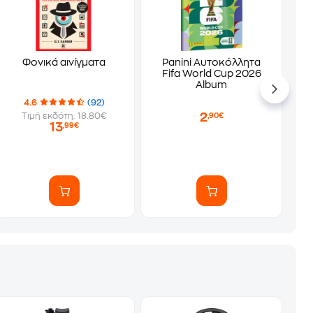
Φονικά αινίγματα
Panini Αυτοκόλλητα
Fifa World Cup 2026
Album
4.6
(92)
2
Τιμή εκδότη: 18.80€
,90€
13
,99€