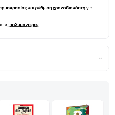
θερμοκρασίας
και
ρύθμιση χρονοδιακόπτη
για
ρους
πολυμάγειρες
!