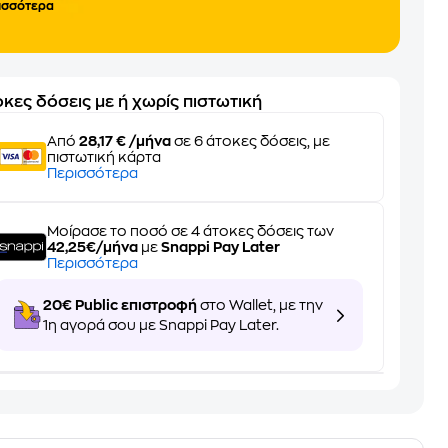
ισσότερα
κες δόσεις με ή χωρίς πιστωτική
Από
28,17 € /μήνα
σε 6 άτοκες δόσεις, με
πιστωτική κάρτα
Περισσότερα
Μοίρασε το ποσό σε 4 άτοκες δόσεις των
42,25€/μήνα
με
Snappi Pay Later
Περισσότερα
20€ Public επιστροφή
στο Wallet, με την
1η αγορά σου με Snappi Pay Later.