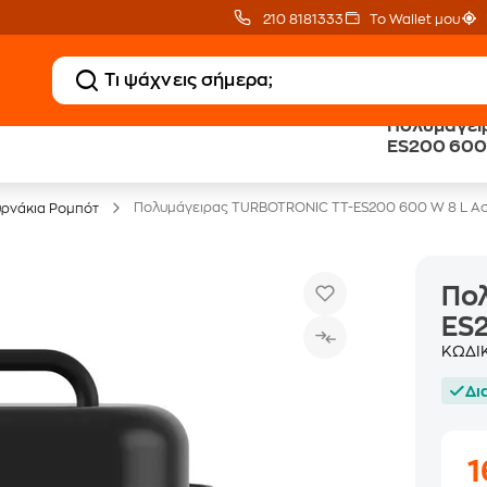
210 8181333
Το Wallet μου
Πολυμάγει
Clearance
Δωρεάν Μεταφορικ
ES200 600 
Μικροσυσκευών
με Public+ Delivery
Πολυμάγειρας ΤURBOTRONIC TT-ES200 600 W 8 L Ασ
ρνάκια Ρομπότ
Πο
ES2
ΚΩΔΙ
Δι