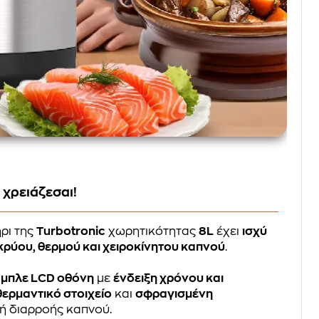
χρειάζεσαι!
ρι της
Turbotronic
χωρητικότητας
8L
έχει
ισχύ
 κρύου, θερμού και χειροκίνητου καπνού
.
,
μπλε LCD οθόνη
με
ένδειξη χρόνου και
ερμαντικό στοιχείο
και
σφραγισμένη
ή διαρροής καπνού.