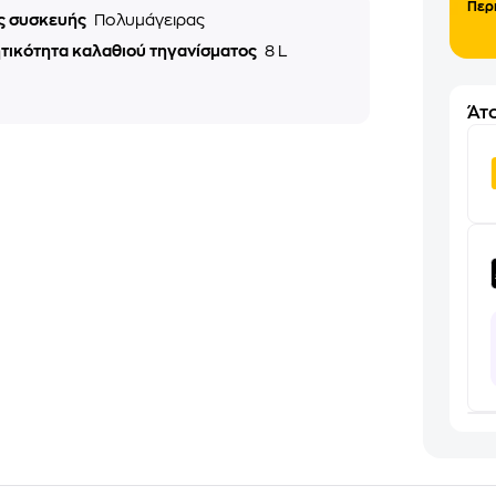
Περ
ς συσκευής
Πολυμάγειρας
τικότητα καλαθιού τηγανίσματος
8 L
Άτο