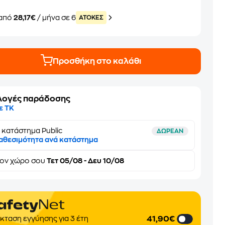
από
28,17€
/ μήνα σε 6
ATOKEΣ
Προσθήκη στο καλάθι
λογές παράδοσης
ε ΤΚ
 κατάστημα Public
ΔΩΡΕΑΝ
αθεσιμότητα ανά κατάστημα
τον
χώρο σου
Τετ 05/08 - Δευ 10/08
41,90€
κταση εγγύησης για 3 έτη