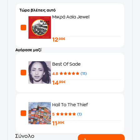
Τώρα βλέπεις αυτό
Μικρά Ασία Jewel
12
,98€
Αγόρασε μαζί
Best Of Sade
4.8
(11)
14
,99€
Hail To The Thief
5
(1)
11
,99€
Σύνολο