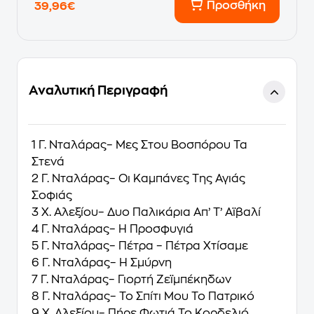
Προσθήκη
39,96€
Αναλυτική Περιγραφή
1 Γ. Νταλάρας– Μες Στου Βοσπόρου Τα
Στενά
2 Γ. Νταλάρας– Οι Καμπάνες Της Αγιάς
Σοφιάς
3 Χ. Αλεξίου– Δυο Παλικάρια Απ’ Τ’ Αϊβαλί
4 Γ. Νταλάρας– Η Προσφυγιά
5 Γ. Νταλάρας– Πέτρα – Πέτρα Χτίσαμε
6 Γ. Νταλάρας– Η Σμύρνη
7 Γ. Νταλάρας– Γιορτή Ζεϊμπέκηδων
8 Γ. Νταλάρας– Το Σπίτι Μου Το Πατρικό
9 Χ. Αλεξίου– Πήρε Φωτιά Το Κορδελιό