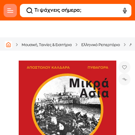
Μουσική, Ταινίες & Εισιτήρια
Ελληνικό Ρεπερτόριο
Λα