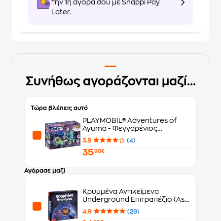
την 1η αγορά σου με Snappi Pay
Later.
Συνήθως αγοράζονται μαζί...
Τώρα βλέπεις αυτό
PLAYMOBIL® Adventures of
Ayuma - Φεγγαρένιος
Νεραϊδοκαταρράκτης (71032)
3.8
(4)
35
,90€
Αγόρασε μαζί
Κρυμμένα Αντικείμενα
Underground Επιτραπέζιο (As
Company)
4.9
(29)