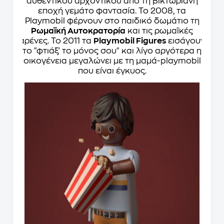
αυθεντικού αρχοντικού από τη βικτωριανή
εποχή γεμάτο φαντασία. Το 2008, τα
Playmobil φέρνουν στο παιδικό δωμάτιο τη
Ρωμαϊκή Αυτοκρατορία
και τις ρωμαϊκές
αρένες. Το 2011 τα
Playmobil Figures
εισάγουν
το "φτιάξ' το μόνος σου" και λίγο αργότερα η
οικογένεια μεγαλώνει με τη μαμά-playmobil
που είναι έγκυος.