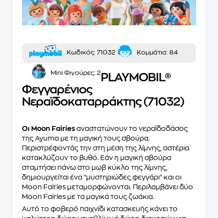
Κωδικός:
71032
Κομμάτια:
84
Mini Φιγούρες:
2
PLAYMOBIL®
Φεγγαρένιος
Νεραϊδοκαταρράκτης (71032)
Οι Moon Fairies
αναστατώνουν το νεραϊδοδάσος
της Ayuma με τη μαγική τους σβούρα.
Περιστρέφοντάς την στη μέση της λίμνης, αστέρια
κατακλύζουν το βυθό. Εάν η μαγική σβούρα
σταμτήσει πάνω στο μωβ κύκλο της λίμνης,
δημιουργείται ένα "μυστηριώδες φεγγάρι" και οι
Moon Fairies μεταμορφώνονται. Περιλαμβάνει δύο
Moon Fairies με τα μαγικά τους ζωάκια.
Αυτό το φοβερό παιχνίδι κατασκευής κάνει το