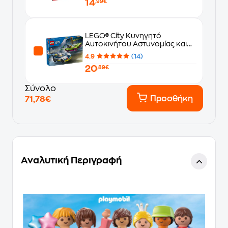
14
,99€
LEGO® City Κυνηγητό
Αυτοκινήτου Αστυνομίας και
Muscle Car (60415)
4.9
(14)
20
,89€
Σύνολο
Προσθήκη
71,78€
Αναλυτική Περιγραφή