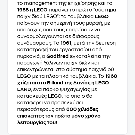
το management της επιχείρησης και το
1958 η LEGO
παράγει το πρώτο "σύστημα
παιχνιδιού LEGO": τα τουβλάκια
LEGO
παίρνουν την σημερινή τους μορφή, με
υποδοχές που τους επιτρέπουν να
συναρμολογούνται σε διάφορους
συνδυασμούς. Το
1961
, μετά την δεύτερη
καταστροφή του εργοστασίου από
πυρκαγιά, ο
Godtfred
εγκαταλείπει την
παραγωγή ξύλινων παιχνιδιών και
επικεντρώνεται στο σύστημα παιχνιδιού
LEGO
με τα πλαστικά τουβλάκια. Το
1968
χτίζεται στο Billund της Δανίας η LEGO
LAND
, ένα πάρκο ψυχαγωγίας με
κατασκευές
LEGO
, το οποίο θα
καταφέρει να προσελκύσει
περισσότερους από
600 χιλιάδες
επισκέπτες τον πρώτο μόνο χρόνο
λειτουργίας του!