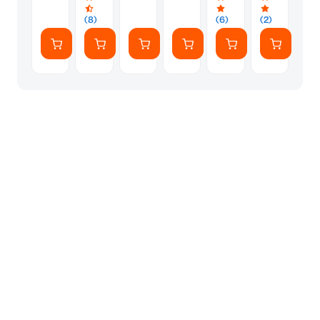
(71838)
(71862)
Κόουλ
Δράκος
(71864)
(71854)
(8)
(6)
(2)