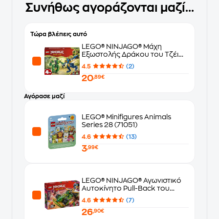
Συνήθως αγοράζονται μαζί...
Τώρα βλέπεις αυτό
LEGO® NINJAGO® Μάχη
Εξωστολής Δράκου του Τζέι
(71853)
4.5
(2)
20
,89€
Αγόρασε μαζί
LEGO® Minifigures Animals
Series 28 (71051)
4.6
(13)
3
,99€
LEGO® NINJAGO® Αγωνιστικό
Αυτοκίνητο Pull-Back του
Λόιντ (71828)
4.6
(7)
26
,90€