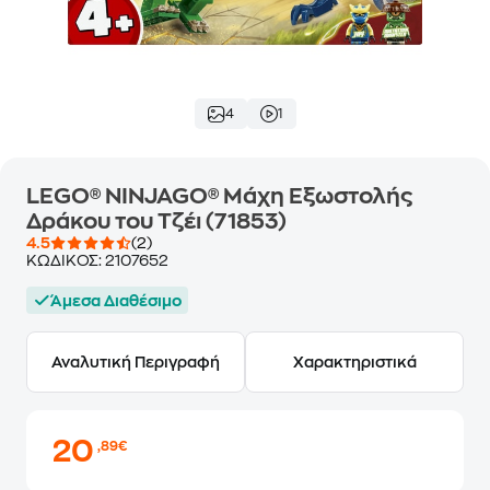
4
1
LEGO® NINJAGO® Μάχη Εξωστολής
Δράκου του Τζέι (71853)
4.5
(2)
ΚΩΔΙΚΟΣ:
2107652
Άμεσα Διαθέσιμο
Αναλυτική Περιγραφή
Χαρακτηριστικά
20
,89€