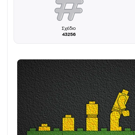
Σχέδιο
43256