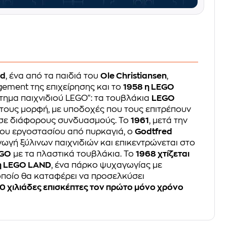
ed
, ένα από τα παιδιά του
Ole Christiansen
,
ement της επιχείρησης και το
1958 η LEGO
τημα παιχνιδιού LEGO": τα τουβλάκια
LEGO
 τους μορφή, με υποδοχές που τους επιτρέπουν
σε διάφορους συνδυασμούς. Το
1961
, μετά την
ου εργοστασίου από πυρκαγιά, ο
Godtfred
γωγή ξύλινων παιχνιδιών και επικεντρώνεται στο
GO
με τα πλαστικά τουβλάκια. Το
1968 χτίζεται
 η LEGO LAND
, ένα πάρκο ψυχαγωγίας με
 οποίο θα καταφέρει να προσελκύσει
0 χιλιάδες επισκέπτες τον πρώτο μόνο χρόνο