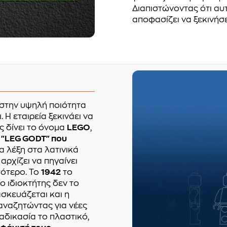
Διαπιστώνοντας ότι αυτ
αποφασίζει να ξεκινήσ
 στην υψηλή ποιότητα
 Η εταιρεία ξεκινάει να
ς δίνει το όνομα
LEGO
,
η
"LEG GODT" που
ια λέξη στα λατινικά
αρχίζει να πηγαίνει
σότερο. Το
1942
το
 ιδιοκτήτης δεν το
ασκευάζεται και η
 αναζητώντας για νέες
αδικασία το πλαστικό,