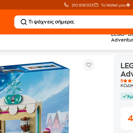
210 8181333
Το Wallet μου
LEGO® Di
Adventur
O® Disney Anna's Sleigh Adventure (43256)
LEG
Adv
5
ΚΩΔΙ
Άμ