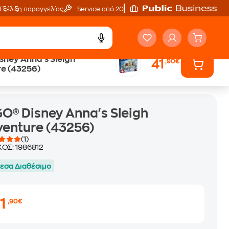
Εξέλιξη παραγγελίας
Service από 20'
sney Anna's Sleigh
41
,90€
e (43256)
O® Disney Anna's Sleigh
enture (43256)
(1)
ΚΟΣ:
1986812
εσα Διαθέσιμο
41
,90€