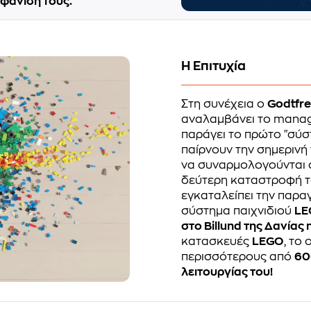
φάνισή τους.
Η Επιτυχία
Στη συνέχεια ο
Godtfr
αναλαμβάνει το manag
παράγει το πρώτο "σύσ
παίρνουν την σημερινή
να συναρμολογούνται 
δεύτερη καταστροφή τ
εγκαταλείπει την παρα
σύστημα παιχνιδιού
LE
στο Billund της Δανίας
κατασκευές
LEGO
, το
περισσότερους από
60
λειτουργίας του!