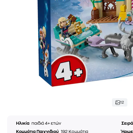
12
Ηλικία
παιδιά 4+ ετών
Σειρ
Κομμάτια Παιχνιδιού
192 Κομμάτια
Ήρωε