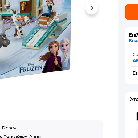
Επι
Βάλ
Σε
Δι
Σ
Άτο
ά
Disney
ς Παιχνιδιών
Anna