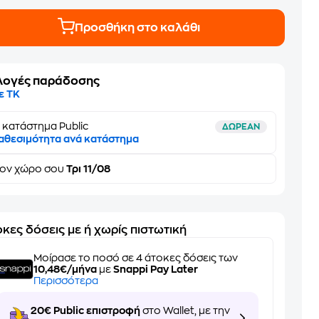
Προσθήκη στο καλάθι
λογές παράδοσης
ε ΤΚ
 κατάστημα Public
ΔΩΡΕΑΝ
αθεσιμότητα ανά κατάστημα
τον
χώρο σου
Τρι 11/08
κες δόσεις με ή χωρίς πιστωτική
Μοίρασε το ποσό σε 4 άτοκες δόσεις των
10,48€/μήνα
με
Snappi Pay Later
Περισσότερα
20€ Public επιστροφή
στο Wallet, με την