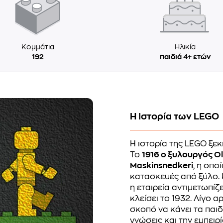
Κομμάτια
Ηλικία
192
παιδιά 4+ ετών
Η Ιστορία των LEGO
Η ιστορία της LEGO ξεκ
Το
1916 ο ξυλουργός Ol
Maskinsnedkeri
, η οπο
κατασκευές από ξύλο. 
η εταιρεία αντιμετωπί
κλείσει το 1932. Λίγο α
σκοπό να κάνει τα παιδ
γνώσεις και την εμπειρί