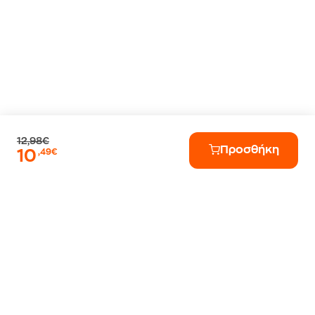
12,98€
Προσθήκη
10
,49€