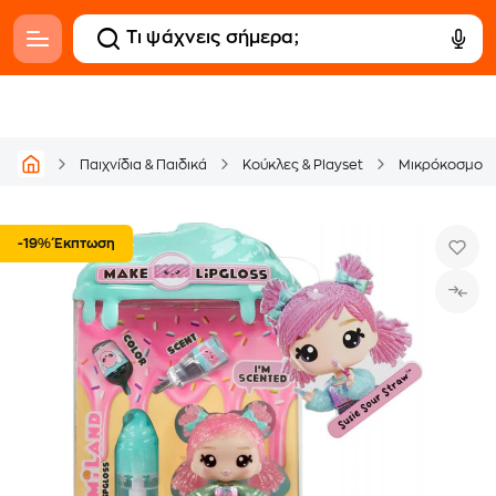
Παιχνίδια & Παιδικά
Κούκλες & Playset
Μικρόκοσμος
-19% Έκπτωση