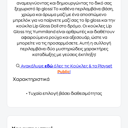
αναμειγνύοντας και δημιουργώντας το δικό σας
ξεχωριστό lip gloss! Το καθένα περιλαμβάνει βάση,
χρώμα και άρωμα μαζί με ένα αποσπώμενο
μπρελόκ για να παίρνετε μαζί σας το lip gloss και την
κούκλα Lip Gloss Doll στο δρόμο. Οι κούκλες Lip
Gloss της Yummiland είναι αρθρωτές και διαθέτουν
αφαιρούμενα ρούχα και αξεσουάρ, ώστε να
μπορείτε να τις προσαρμόσετε. Αυτή η συλλογή
περιλαμβάνει δύο μυστηριώδεις χαρακτήρες
καταδίωξης με γεύσεις έκπληξη!
Ανακάλυψε
εδώ
όλες τις Κούκλες & τα Playset
Public
!
Χαρακτηριστικά
• Τυχαία επιλογή βάσει διαθεσιμότητας