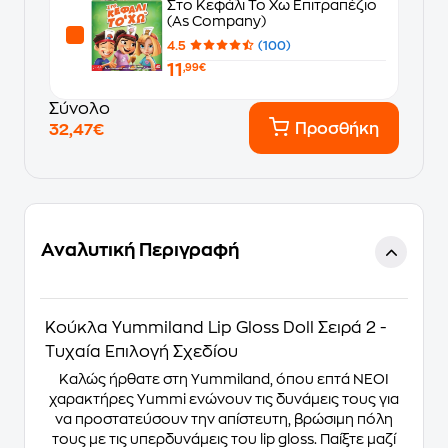
Στο Κεφάλι Το Χω Επιτραπέζιο
(As Company)
4.5
(100)
11
,99€
Σύνολο
Προσθήκη
32,47€
Αναλυτική Περιγραφή
Κούκλα Yummiland Lip Gloss Doll Σειρά 2 -
Τυχαία Επιλογή Σχεδίου
Καλώς ήρθατε στη Yummiland, όπου επτά ΝΕΟΙ
χαρακτήρες Yummi ενώνουν τις δυνάμεις τους για
να προστατεύσουν την απίστευτη, βρώσιμη πόλη
τους με τις υπερδυνάμεις του lip gloss. Παίξτε μαζί