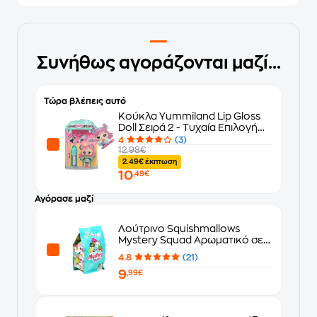
Συνήθως αγοράζονται μαζί...
Τώρα βλέπεις αυτό
Κούκλα Yummiland Lip Gloss
Doll Σειρά 2 - Τυχαία Επιλογή
Σχεδίου
4
(3)
12.98€
2.49€ έκπτωση
10
,49€
Αγόρασε μαζί
Λούτρινο Squishmallows
Mystery Squad Αρωματικό σε
Σακουλάκι Έκπληξη σε 6 Σχέδια
4.8
(21)
(13cm) - Τυχαία Επιλογή
9
Σχεδίου
,99€