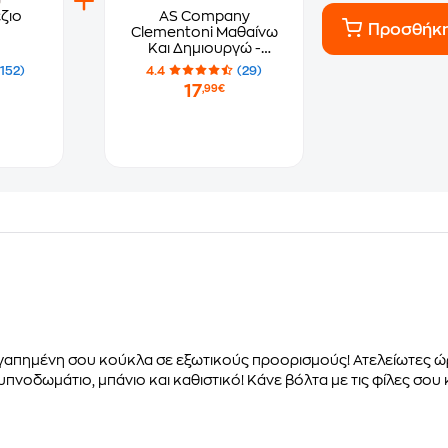
ζιο
AS Company
Προσθήκ
Clementoni Μαθαίνω
Και Δημιουργώ -
Λουλουδένια Αρώματα
(152)
4.4
(29)
17
,99€
γαπημένη σου κούκλα σε εξωτικούς προορισμούς! Ατελείωτες ώρες
υπνοδωμάτιο, μπάνιο και καθιστικό! Κάνε βόλτα με τις φίλες σου κ