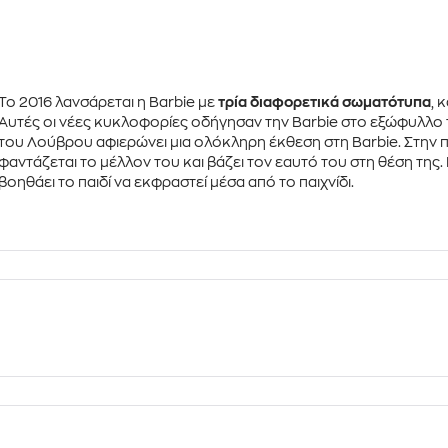
Το 2016 λανσάρεται η Barbie με
τρία διαφορετικά σωματότυπα
, 
Αυτές οι νέες κυκλοφορίες οδήγησαν την Barbie στο εξώφυλλο τ
του Λούβρου
αφιερώνει μια ολόκληρη έκθεση στη Barbie. Στην πρ
φαντάζεται το μέλλον του και βάζει τον εαυτό του στη θέση τη
βοηθάει το παιδί να
εκφραστεί
μέσα από το παιχνίδι.