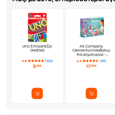
Uno Επιτραπέζιο
AS Company
(Mattel)
Clementoni Μαθαίνω
Και Δημιουργώ -
Λουλουδένια Αρώματα
4.8
(152)
4.4
(29)
5
17
,99€
,99€