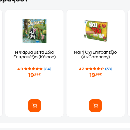
Η Φάρμα με τα Ζώα
Ναι ή Όχι Επιτραπέζιο
Επιτραπέζιο (Κάισσα)
(As Company)
4.9
(84)
4.3
(38)
19
19
,99€
,99€