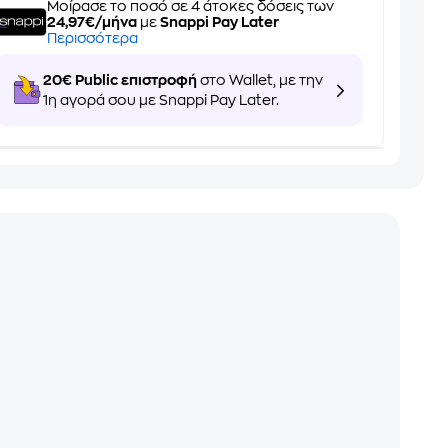
Μοίρασε το ποσό σε 4 άτοκες δόσεις των
24,97€/μήνα
με
Snappi Pay Later
Περισσότερα
20€ Public επιστροφή
στο Wallet, με την
1η αγορά σου με Snappi Pay Later.