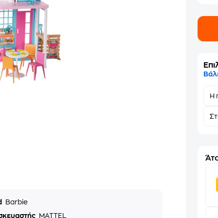
Επι
Βάλ
Η 
Σ
Άτο
d
Barbie
σκευαστής
MATTEL