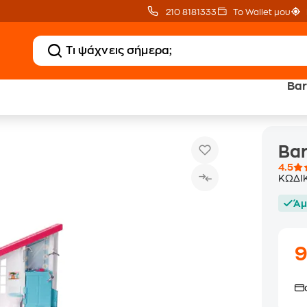
210 8181333
Το Wallet μου
Bar
Barbie Ονειρεμένο Σπίτι Malibu
Bar
4.5
ΚΩΔΙ
Άμ