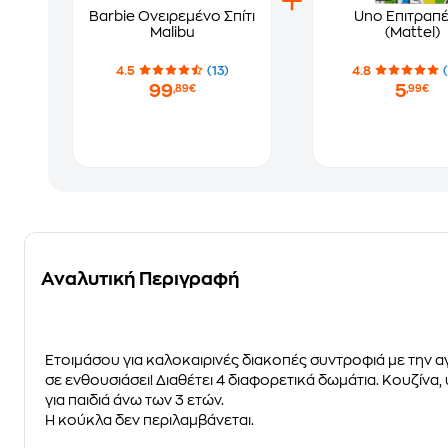
Barbie Ονειρεμένο Σπίτι
Uno Επιτραπέ
Malibu
(Mattel)
4.5
(13)
4.8
99
5
,89€
,99€
Αναλυτική Περιγραφή
Ετοιμάσου για καλοκαιρινές διακοπές συντροφιά με την α
σε ενθουσιάσει! Διαθέτει
4 διαφορετικά δωμάτια.
Κουζίνα, 
για παιδιά άνω των 3 ετών.
Η κούκλα δεν περιλαμβάνεται.