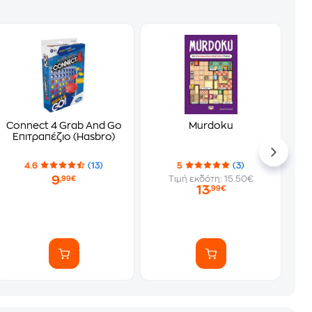
Connect 4 Grab And Go
Murdoku
Επιτραπέζιο (Hasbro)
4.6
(13)
5
(3)
9
Τιμή εκδότη: 15.50€
,99€
13
,99€