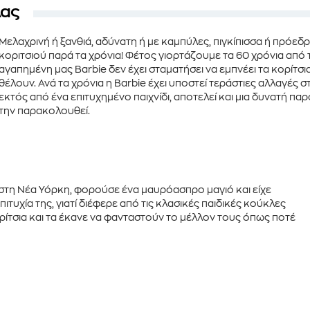
λας
Μελαχρινή ή ξανθιά, αδύνατη ή με καμπύλες, πιγκίπισσα ή πρόε
κοριτσιού παρά τα χρόνια! Φέτος γιορτάζουμε τα
60 χρόνια
από 
αγαπημένη μας Barbie δεν έχει σταματήσει να εμπνέει τα κορίτσια
θέλουν. Ανά τα χρόνια η Barbie έχει υποστεί τεράστιες αλλαγές σ
εκτός από ένα επιτυχημένο παιχνίδι, αποτελεί και μια δυνατή πα
την παρακολουθεί.
στη Νέα Υόρκη, φορούσε ένα μαυρόασπρο μαγιό και είχε
τυχία της, γιατί διέφερε από τις κλασικές παιδικές κούκλες
ορίτσια και τα έκανε να φανταστούν το μέλλον τους όπως ποτέ