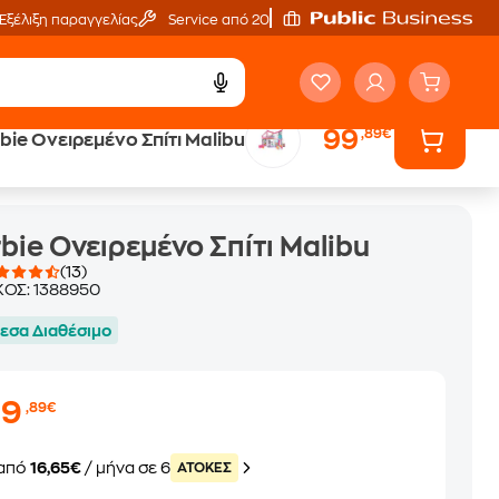
Εξέλιξη παραγγελίας
Service από 20'
99
,89€
bie Ονειρεμένο Σπίτι Malibu
bie Ονειρεμένο Σπίτι Malibu
(13)
ΚΟΣ:
1388950
εσα Διαθέσιμο
99
,89€
από
16,65€
/ μήνα σε 6
ATOKEΣ