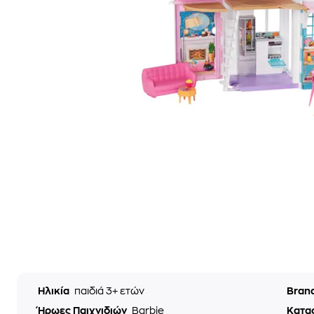
Ηλικία
παιδιά 3+ ετών
Bran
Ήρωες Παιχνιδιών
Barbie
Κατα