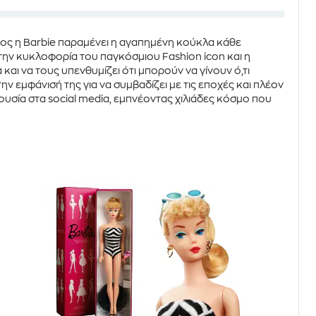
δρος η Barbie παραμένει η αγαπημένη κούκλα κάθε
την κυκλοφορία του
παγκόσμιου Fashion icon
και η
 και να τους υπενθυμίζει ότι μπορούν να γίνουν ό,τι
την εμφάνισή της για να συμβαδίζει με τις εποχές και πλέον
ρουσία στα social media, εμπνέοντας χιλιάδες κόσμο που