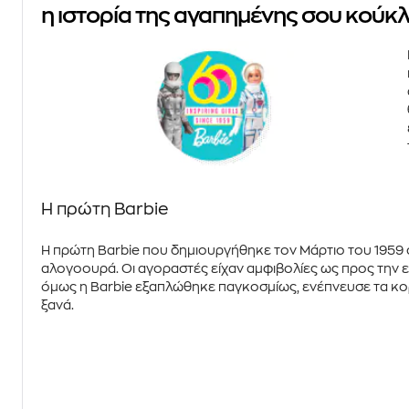
η ιστορία της αγαπημένης σου κούκ
Η πρώτη Barbie
Η
πρώτη
Barbie που δημιουργήθηκε τον Μάρτιο του 1959 
αλογοουρά. Οι αγοραστές είχαν αμφιβολίες ως προς την επι
όμως η Barbie
εξαπλώθηκε παγκοσμίως
, ενέπνευσε τα κ
ξανά.