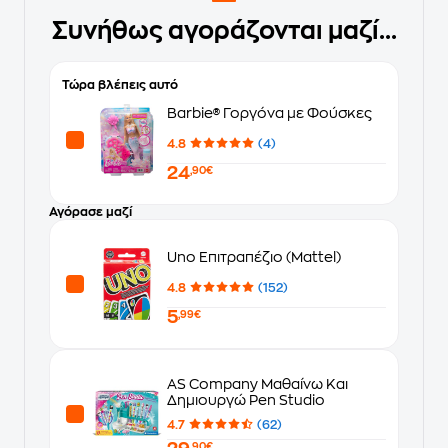
Συνήθως αγοράζονται μαζί...
Τώρα βλέπεις αυτό
Barbie® Γοργόνα με Φούσκες
4.8
(4)
24
,90€
Αγόρασε μαζί
Uno Επιτραπέζιο (Mattel)
4.8
(152)
5
,99€
AS Company Μαθαίνω Και
Δημιουργώ Pen Studio
4.7
(62)
,90€