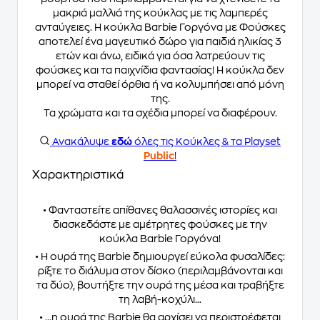
μακριά μαλλιά της κούκλας με τις λαμπερές
ανταύγειες. Η κούκλα Barbie Γοργόνα με Φούσκες
αποτελεί ένα μαγευτικό δώρο για παιδιά ηλικίας 3
ετών και άνω, ειδικά για όσα λατρεύουν τις
φούσκες και τα παιχνίδια φαντασίας! Η κούκλα δεν
μπορεί να σταθεί όρθια ή να κολυμπήσει από μόνη
της.
Τα χρώματα και τα σχέδια μπορεί να διαφέρουν.
Ανακάλυψε
εδώ
όλες τις Κούκλες & τα Playset
Public
!
Χαρακτηριστικά
• Φανταστείτε απίθανες θαλασσινές ιστορίες και
διασκεδάστε με αμέτρητες φούσκες με την
κούκλα Barbie Γοργόνα!
• Η ουρά της Barbie δημιουργεί εύκολα φυσαλίδες:
ρίξτε το διάλυμα στον δίσκο (περιλαμβάνονται και
τα δύο), βουτήξτε την ουρά της μέσα και τραβήξτε
τη λαβή-κοχύλι…
• ...η ουρά της Barbie θα αρχίσει να περιστρέφεται