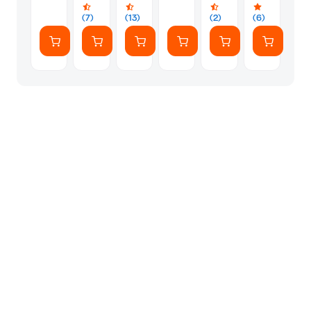
Precious
1
Bracelets
Τμχ
(7)
(13)
(2)
(6)
(4432)
-
Τυχαία
Επιλογή
Σχεδίου