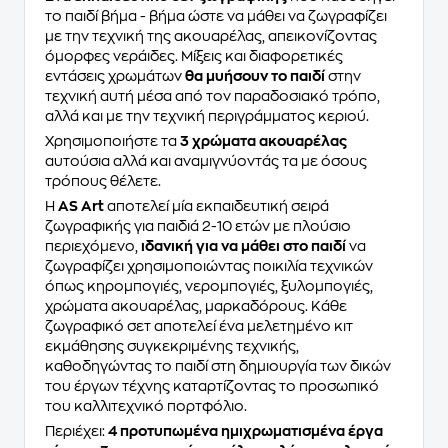
το παιδί βήμα - βήμα ώστε να μάθει να ζωγραφίζει
με την τεχνική της ακουαρέλας, απεικονίζοντας
όμορφες νεράιδες. Μίξεις και διαφορετικές
εντάσεις χρωμάτων
θα μυήσουν το παιδί
στην
τεχνική αυτή μέσα από τον παραδοσιακό τρόπο,
αλλά και με την τεχνική περιγράμματος κεριού.
Χρησιμοποιήστε τα
3 χρώματα ακουαρέλας
αυτούσια αλλά και αναμιγνύοντάς τα με όσους
τρόπους θέλετε.
H
AS Art
αποτελεί μία εκπαιδευτική σειρά
ζωγραφικής για παιδιά 2-10 ετών με πλούσιο
περιεχόμενο,
ιδανική για να μάθει στο παιδί
να
ζωγραφίζει χρησιμοποιώντας ποικιλία τεχνικών
όπως κηρομπογιές, νερομπογιές, ξυλομπογιές,
χρώματα ακουαρέλας, μαρκαδόρους. Κάθε
ζωγραφικό σετ αποτελεί ένα μελετημένο κιτ
εκμάθησης συγκεκριμένης τεχνικής,
καθοδηγώντας το παιδί στη δημιουργία των δικών
του έργων τέχνης καταρτίζοντας το προσωπικό
του καλλιτεχνικό πορτφόλιο.
Περιέχει:
4 προτυπωμένα ημιχρωματισμένα έργα