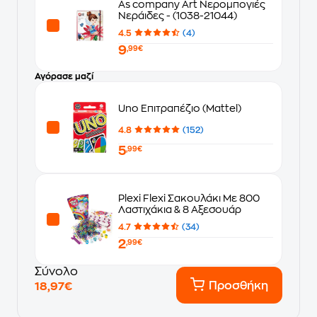
As company Art Νερομπογιές
Νεράιδες - (1038-21044)
4.5
(4)
9
,99€
Αγόρασε μαζί
Uno Επιτραπέζιο (Mattel)
4.8
(152)
5
,99€
Plexi Flexi Σακουλάκι Με 800
Λαστιχάκια & 8 Αξεσουάρ
4.7
(34)
2
,99€
Σύνολο
Προσθήκη
18,97€