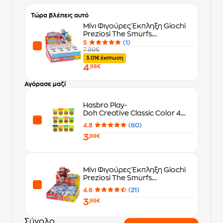
Τώρα βλέπεις αυτό
Μίνι Φιγούρες Έκπληξη Giochi
Preziosi The Smurfs
Στρουμφάκια 8 cm - Τυχαία
5
(1)
Επιλογή Σχεδίου
7.99€
3.01€ έκπτωση
4
,98€
Αγόρασε μαζί
Hasbro Play-
Doh Creative Classic Color 4
Σχέδια - Τυχαία Επιλογή
4.8
(60)
3
,99€
Μίνι Φιγούρες Έκπληξη Giochi
Preziosi The Smurfs
Στρουμφάκια 5.5 cm - Τυχαία
4.6
(21)
Επιλογή Σχεδίου
3
,99€
Σύνολο