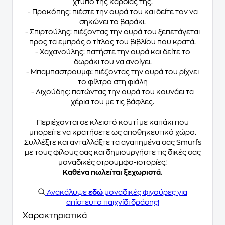
χτύπο της καρδιάς της.
- Προκόπης: πιέστε την ουρά του και δείτε τον να
σηκώνει το βαράκι.
- Σπιρτούλης: πιέζοντας την ουρά του ξεπετάγεται
προς τα εμπρός ο τίτλος του βιβλίου που κρατά.
- Χαχανούλης: πατήστε την ουρά και δείτε το
δωράκι του να ανοίγει.
- Μπαμπαστρουμφ: πιέζοντας την ουρά του ρίχνει
το φίλτρο στη φιάλη
- Λιχούδης: πατώντας την ουρά του κουνάει τα
χέρια του με τις βάφλες.
Περιέχονται σε κλειστό κουτί με καπάκι που
μπορείτε να κρατήσετε ως αποθηκευτικό χώρο.
Συλλέξτε και ανταλλάξτε τα αγαπημένα σας Smurfs
με τους φίλους σας και δημιουργήστε τις δικές σας
μοναδικές στρουμφο-ιστορίες!
Καθένα πωλείται ξεχωριστά.
Ανακάλυψε
εδώ
μοναδικές φιγούρες για
απίστευτο παιχνίδι δράσης!
Χαρακτηριστικά