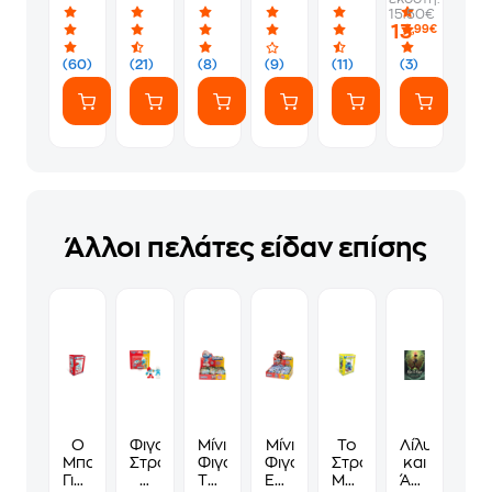
Επιλογή
Smurfs
1
Σπιτάκι
15.50€
Στρουμφάκια
Τμχ
-
13
,99€
5.5
-
Τυχαία
cm
Τυχαία
Επιλογή
(60)
(21)
(8)
(9)
(11)
(3)
-
Επιλογή
Σχεδίου
Τυχαία
Σχεδίου
Επιλογή
Σχεδίου
Άλλοι πελάτες είδαν επίσης
Ο
Φιγούρες
Μίνι
Μίνι
Το
Λίλυ
Μπαμπαστρούμφ
Στρουμφάκια
Φιγούρες
Φιγούρες
Στρουμφάκι
και
Γιατρός
2
The
Έκπληξη
Μηχανικός
Άλεξ: