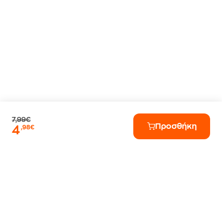
7,99€
Προσθήκη
4
,98€