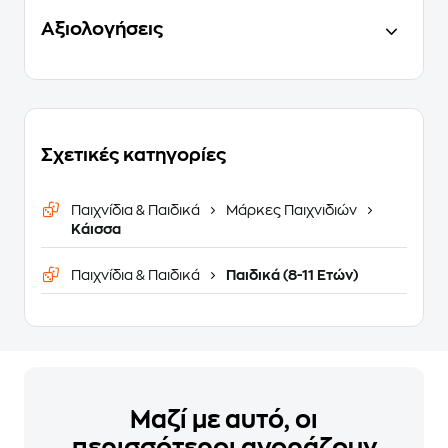
Αξιολογήσεις
Σχετικές κατηγορίες
Παιχνίδια & Παιδικά
Μάρκες Παιχνιδιών
Κάισσα
Παιχνίδια & Παιδικά
Παιδικά (8-11 Ετών)
Μαζί με αυτό, οι