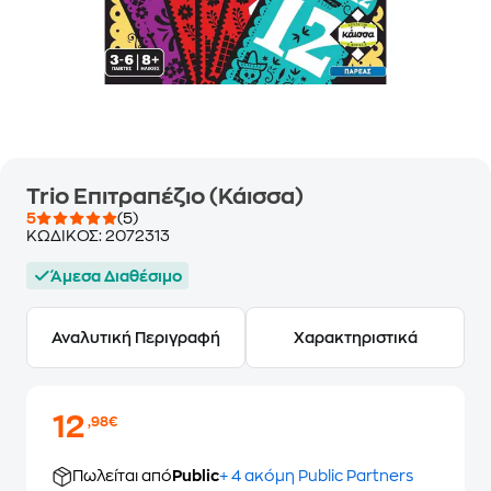
Trio Επιτραπέζιο (Κάισσα)
5
(5)
ΚΩΔΙΚΟΣ:
2072313
Άμεσα Διαθέσιμο
Αναλυτική Περιγραφή
Χαρακτηριστικά
12
,98€
Πωλείται από
Public
+ 4 ακόμη Public Partners