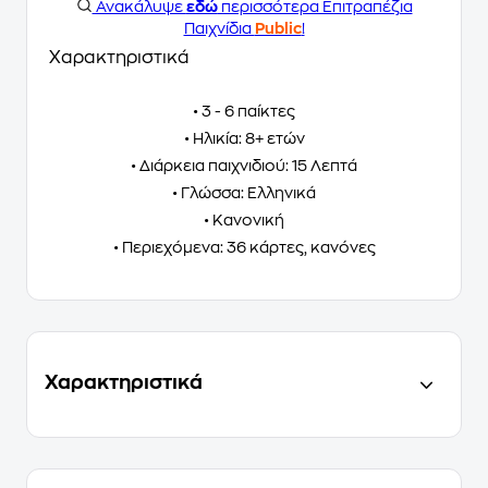
Ανακάλυψε
εδώ
περισσότερα Επιτραπέζια
Παιχνίδια
Public
!
Χαρακτηριστικά
• 3 - 6 παίκτες
• Ηλικία: 8+ ετών
• Διάρκεια παιχνιδιού: 15 Λεπτά
• Γλώσσα: Ελληνικά
• Κανονική
• Περιεχόμενα: 36 κάρτες, κανόνες
Χαρακτηριστικά