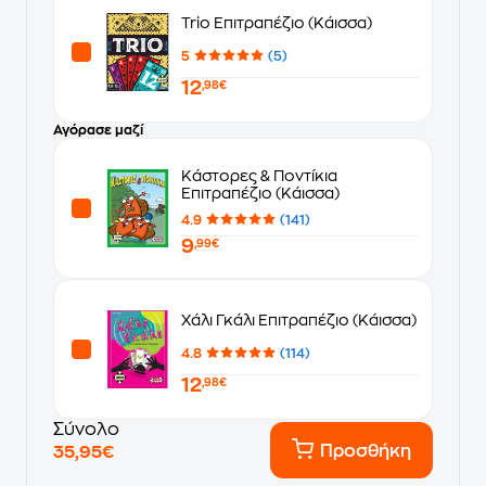
Trio Επιτραπέζιο (Κάισσα)
5
(5)
12
,98€
Αγόρασε μαζί
Κάστορες & Ποντίκια
Επιτραπέζιο (Κάισσα)
4.9
(141)
9
,99€
Χάλι Γκάλι Επιτραπέζιο (Κάισσα)
4.8
(114)
12
,98€
Σύνολο
Προσθήκη
35,95€