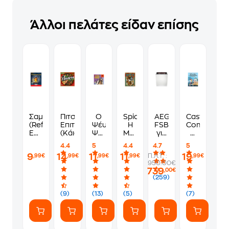
Άλλοι πελάτες είδαν επίσης
Σαμποτέρ
Πιτσαρία
Ο
Spicy
AEG
Castle
(Refresh)
Επιτραπέζιο
Ψέυτης
Η
FSB64907Z
Combo:
Επιτραπέζιο
(Κάισσα)
Ψύλλος
Μάχη
για
Η
Κάισσα
Επιτραπέζιο
των
14
Μεγάλη
4.4
5
4.4
4.7
5
(Κάισσα)
Μπαχαρικών
Σερβίτσια
Γιορτή
9
14
11
11
19
Π.Λ.Τ. :
,99€
,99€
,99€
,99€
,99€
Επιτραπέζιο
Πλήρως
Επιτραπέζιο
950.00€
(Kaissa)
Εντοιχιζόμενο
(Κάισσα)
739
,00€
Πλυντήριο
(259)
Πιάτων
(9)
(13)
(5)
(7)