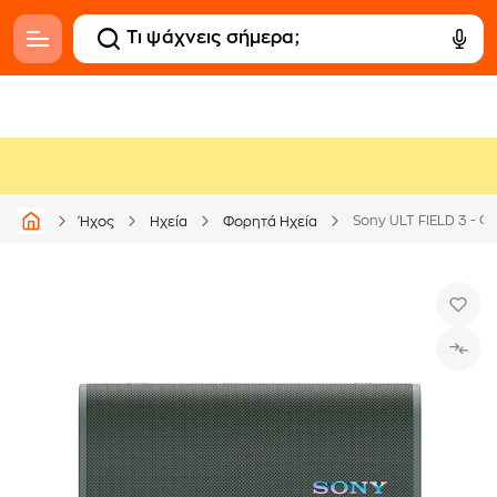
Ήχος
Ηχεία
Φορητά Ηχεία