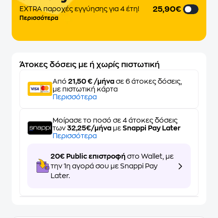
25,90€
EXTRA παροχές εγγύησης για 4 έτη!
Περισσότερα
Άτοκες δόσεις με ή χωρίς πιστωτική
Από
21,50 € /μήνα
σε 6 άτοκες δόσεις,
με πιστωτική κάρτα
Περισσότερα
Μοίρασε το ποσό σε 4 άτοκες δόσεις
των
32,25€/μήνα
με
Snappi Pay Later
Περισσότερα
20€ Public επιστροφή
στο Wallet, με
την 1η αγορά σου με Snappi Pay
Later.