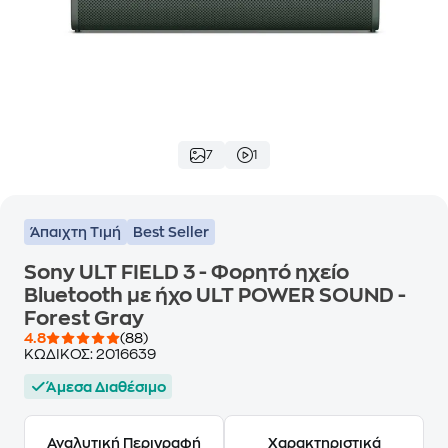
7
1
Άπαιχτη Τιμή
Best Seller
Sony ULT FIELD 3 - Φορητό ηχείο
Bluetooth με ήχο ULT POWER SOUND -
Forest Gray
4.8
(88)
ΚΩΔΙΚΟΣ:
2016639
Άμεσα Διαθέσιμο
Αναλυτική Περιγραφή
Χαρακτηριστικά