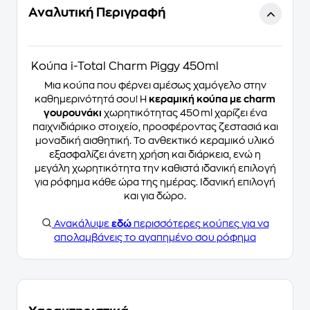
Αναλυτική Περιγραφή
Κούπα i-Total Charm Piggy 450ml
Μια κούπα που φέρνει αμέσως χαμόγελο στην
καθημερινότητά σου! Η
κεραμική κούπα με charm
γουρουνάκι
χωρητικότητας 450 ml χαρίζει ένα
παιχνιδιάρικο στοιχείο, προσφέροντας ζεστασιά και
μοναδική αισθητική. Το ανθεκτικό κεραμικό υλικό
εξασφαλίζει άνετη χρήση και διάρκεια, ενώ η
μεγάλη χωρητικότητα την καθιστά ιδανική επιλογή
για ρόφημα κάθε ώρα της ημέρας. Ιδανική επιλογή
και για δώρο.
Ανακάλυψε
εδώ
περισσότερες κούπες για να
απολαμβάνεις το αγαπημένο σου ρόφημα