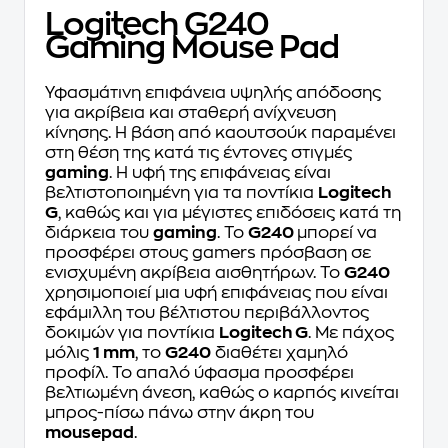
Logitech G240
Gaming Mouse Pad
Υφασμάτινη επιφάνεια υψηλής απόδοσης
για ακρίβεια και σταθερή ανίχνευση
κίνησης. Η βάση από καουτσούκ παραμένει
στη θέση της κατά τις έντονες στιγμές
gaming
. Η υφή της επιφάνειας είναι
βελτιστοποιημένη για τα ποντίκια
Logitech
G
, καθώς και για μέγιστες επιδόσεις κατά τη
διάρκεια του
gaming
. Το
G240
μπορεί να
προσφέρει στους gamers πρόσβαση σε
ενισχυμένη ακρίβεια αισθητήρων. Το
G240
χρησιμοποιεί μια υφή επιφάνειας που είναι
εφάμιλλη του βέλτιστου περιβάλλοντος
δοκιμών για ποντίκια
Logitech G
. Με πάχος
μόλις
1 mm
, το
G240
διαθέτει χαμηλό
προφίλ. Το απαλό ύφασμα προσφέρει
βελτιωμένη άνεση, καθώς ο καρπός κινείται
μπρος-πίσω πάνω στην άκρη του
mousepad
.