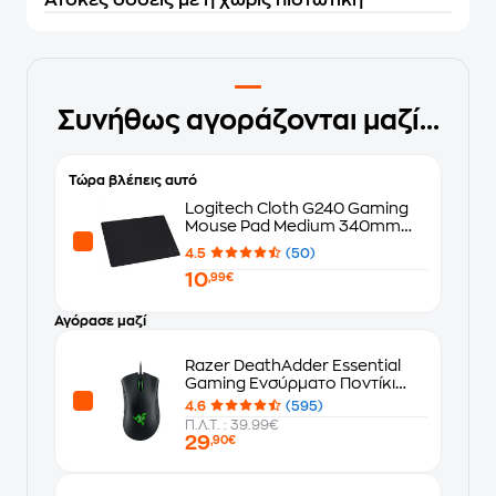
Άτοκες δόσεις με ή χωρίς πιστωτική
Συνήθως αγοράζονται μαζί...
Τώρα βλέπεις αυτό
Logitech Cloth G240 Gaming
Mouse Pad Medium 340mm
Μαύρο
4.5
(50)
10
,99€
Αγόρασε μαζί
Razer DeathAdder Essential
Gaming Ενσύρματο Ποντίκι
Μαύρο
4.6
(595)
Π.Λ.Τ. : 39.99€
29
,90€