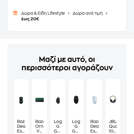
Δώρα & Είδη Lifestyle
Δώρα ανά τιμή
έως 20€
Μαζί με αυτό, οι
περισσότεροι αγοράζουν
Razer
Razer
Logitech
Logitech
Razer
JBL
DeathAdder
Ornata
G
G
Deathadder
Quantum
Essential
V3
G502
G305
Essential
100X