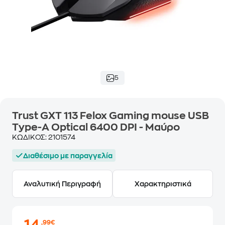
5
Trust GXT 113 Felox Gaming mouse USB
Type-A Optical 6400 DPI - Μαύρο
ΚΩΔΙΚΟΣ:
2101574
Διαθέσιμο με παραγγελία
Αναλυτική Περιγραφή
Χαρακτηριστικά
,99€