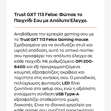
Trust GXT 113 Felox: Φώτισε το
Παιχνίδι Σου με Απόλυτο Έλεγχο.
Αναβάθμισε την εμπειρία gaming σου με
το
Trust GXT 113 Felox Gaming mouse
.
Σχεδιασμένο για να συνδυάζει στυλ και
υψηλή απόδοση, αυτό το οπτικό ποντίκι
σου προσφέρει τον απόλυτο έλεγχο σε
κάθε παιχνίδι. Με ρυθμιζόμενο
DPI 200-
6400
και έξι προγραμματιζόμενα
κουμπιά, εξασφαλίζεις ακρίβεια και
ταχύτητα στις κινήσεις σου. Ο μοναδικός
πολύχρωμος φωτισμός
LED
δίνει
ζωντάνια στο setup σου, ενώ η αξιόπιστη
ενσύρματη σύνδεση
USB Type-A
εξασφαλίζει σταθερότητα χωρίς
διακοπές. Είναι το ιδανικό εργαλείο για
κάθε gamer που αναζητά πρακτικότητα,