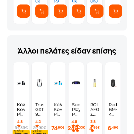
(3)
(3)
(6)
(92)
Άλλοι πελάτες είδαν επίσης
Κάλυμμα
Trust
Κάλυμμα
Sony
ROHNSON
Redragon
Κονσόλας
GXT
Κονσόλας
PlayStation
AF06
BM-
PlayStation
923W
PlayStation
Portal
Σπρέι
4054
5
Ybar
5
Remote
Λαδιού
Gaming
4.8
4.2
4.6
3.8
(Slim
Gaming
(Slim
Player
Ασύρματο
74
249
4
6
54.89€
29.90€
,90€
,00€
,98€
,49€
Edition)
Ασύρματο
Edition)
για
Ποντίκι
9.99€
7.00€
-
Ποντίκι
Hyperpop
PS5
-