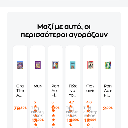
Μαζί με αυτό, οι
περισσότεροι αγοράζουν
Grand
Murdoku
Panini
Πώς
Φονικά
Panini
Theft
Αυτοκόλλητα
να
αινίγματα
Αυτοκόλλη
Auto
Fifa
τους
Fifa
VI
World
λες
World
5
5
4.7
4.6
Standard
Cup
να
Cup
79
1
2
Τιμή
Τιμή
Τιμή
,89€
,30€
,90€
Edition
2026
πάνε
2026
εκδότη:
εκδότη:
εκδότη:
-
1
να
Album
15.50€
16.61€
18.80€
PS5
Φακελάκι
γ*μηθούνε
13
14
13
,99€
,99€
,99€
(7
ευγενικά
Αυτοκόλλητα)