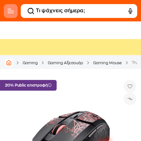
Gaming
Gaming Αξεσουάρ
Gaming Mouse
20% Public επιστροφή