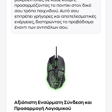
μακροεντολές σε κάθε κουμπί,
προσαρμόζοντας το ποντίκι στον δικό
σου τρόπο παιχνιδιού. Αυτό σου
επιτρέπει γρήγορες και αποτελεσματικές
ενέργειες, διατηρώντας το προβάδισμα
έναντι των αντιπάλων σου.
Αξιόπιστη Ενσύρματη Σύνδεση και
Προσαρμογή Λογισμικού