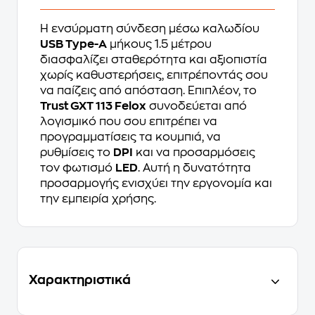
Η ενσύρματη σύνδεση μέσω καλωδίου
USB Type-A
μήκους 1.5 μέτρου
διασφαλίζει σταθερότητα και αξιοπιστία
χωρίς καθυστερήσεις, επιτρέποντάς σου
να παίζεις από απόσταση. Επιπλέον, το
Trust GXT 113 Felox
συνοδεύεται από
λογισμικό που σου επιτρέπει να
προγραμματίσεις τα κουμπιά, να
ρυθμίσεις το
DPI
και να προσαρμόσεις
τον φωτισμό
LED
. Αυτή η δυνατότητα
προσαρμογής ενισχύει την εργονομία και
την εμπειρία χρήσης.
Χαρακτηριστικά