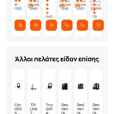
39.99€
64.99€
32.98€
εκδότη:
Usb-
Μαύρο
Διαθέτει
Ποντίκι
-
29
49
24
15.50€
,90€
,90€
,90€
C
(GR)
-
Μαύρο
13
(135)
(595)
(518)
(100)
,99€
1.2m
Μαύρο
-
(141)
(3)
White
Άλλοι πελάτες είδαν επίσης
Corsair
TP-
Trust
Desktop
Desktop
Desktop
HS35V2
Link
GXT
Vengeance
Vengeance
Vengeance
Surround
TX50UΗ
490
(AMD
(AMD
(AMD