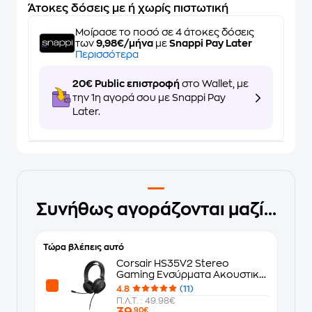
Άτοκες δόσεις με ή χωρίς πιστωτική
Μοίρασε το ποσό σε 4 άτοκες δόσεις
των
9,98€/μήνα
με
Snappi Pay Later
Περισσότερα
20€ Public επιστροφή
στο Wallet, με
την 1η αγορά σου με Snappi Pay
Later.
Συνήθως αγοράζονται μαζί...
Τώρα βλέπεις αυτό
Corsair HS35V2 Stereo
Gaming Ενσύρματα Ακουστικά
3.5mm - Μαύρα
4.8
(11)
Π.Λ.Τ. : 49.98€
39
,90€