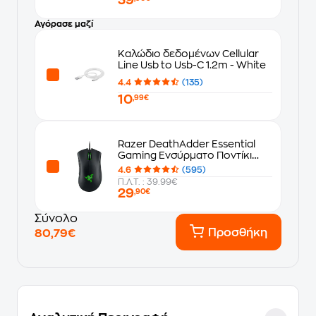
Αγόρασε μαζί
Καλώδιο δεδομένων Cellular
Line Usb to Usb-C 1.2m - White
4.4
(135)
10
,99€
Razer DeathAdder Essential
Gaming Ενσύρματο Ποντίκι
Μαύρο
4.6
(595)
Π.Λ.Τ. : 39.99€
29
,90€
Σύνολο
Προσθήκη
80,79€