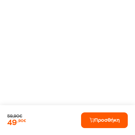
59,90€
Προσθήκη
49
,90€