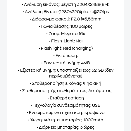
• Ανάλυση εικόνας: μέγιστη 3264X2488(8M)
• Ανάλυση βίντεο: (1280×720)pixels @30fps
• Διάφραγμα φακού: F2,8 f=3,56mm
• Γωνία θέασης: 100 μοίρες
• Ζουμ: Μέγιστο 16x
• Flash-Light: Ναι
• Flash light: Red (charging)
• Εκτύπωση.
• Εσωτερική μνήμη: 4MB
• Εξωτερική μνήμη: υποστηρίζει έως 32 GB (δεν
περιλαμβάνεται)
• Σταθεροποίηση εικόνας: Ψηφιακή
• Σταθεροποιητής σταθερότητας: Αυτόματος
• Σταθερή εστίαση
• Τεχνολογία συνδεσιμότητας: USB
• Ενσωματωμένο ηχείο και μικρόφωνο
• Χωρητικότητα μπαταρίας: 1000mAh
• Διάρκεια μπαταρίας: 3 ώρες