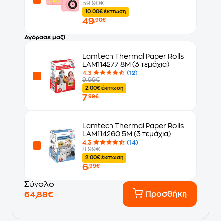
59.90€
10.00€ έκπτωση
49
,90€
Αγόρασε μαζί
Lamtech Thermal Paper Rolls
LAM114277 8M (3 τεμάχια)
4.3
(12)
9.99€
2.00€ έκπτωση
7
,99€
Lamtech Thermal Paper Rolls
LAM114260 5M (3 τεμάχια)
4.3
(14)
8.99€
2.00€ έκπτωση
6
,99€
Σύνολο
Προσθήκη
64,88€