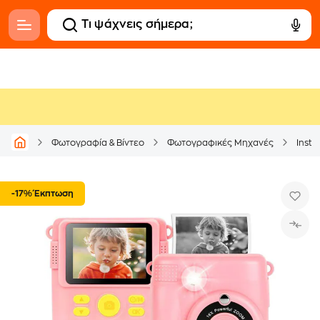
Φωτογραφία & Βίντεο
Φωτογραφικές Μηχανές
Inst
-17% Έκπτωση