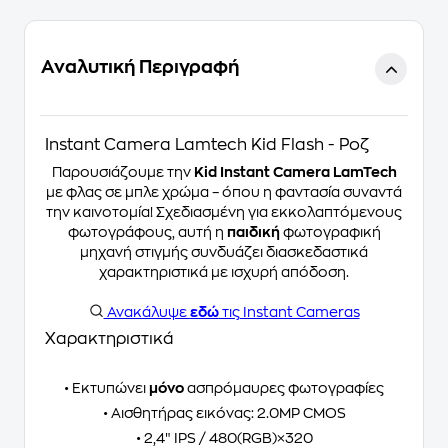
Αναλυτική Περιγραφή
Instant Camera Lamtech Kid Flash - Ροζ
Παρουσιάζουμε την
Kid Instant Camera LamTech
με φλας σε μπλε χρώμα – όπου η φαντασία συναντά
την καινοτομία! Σχεδιασμένη για εκκολαπτόμενους
φωτογράφους, αυτή η
παιδική
φωτογραφική
μηχανή στιγμής συνδυάζει διασκεδαστικά
χαρακτηριστικά με ισχυρή απόδοση.
Ανακάλυψε
εδώ
τις Instant Cameras
Χαρακτηριστικά
• Εκτυπώνει
μόνο
ασπρόμαυρες φωτογραφίες
• Αισθητήρας εικόνας: 2.0MP CMOS
• 2,4″ IPS / 480(RGB)×320