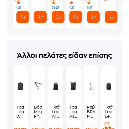
(7
ευγενικά
Αυτοκόλλητα)
(3)
(92)
(3)
(6)
Άλλοι πελάτες είδαν επίσης
Τσάντα
Βάση
Τσάντα
Τσάντα
Ραβδομπλέντερ
Τσάντα
Laptop
Μικροφώνου
Laptop
Laptop
BRAUN
Laptop
Wenger
Fifine
Armaggeddon
Asus
MQ30001M
Lenovo
16''
BM66
Shield3
TUF
900
15.6"
4.7
-
-
15,6"
VP4700
W
Casual