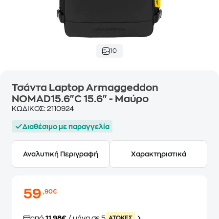
10
Τσάντα Laptop Armaggeddon
NOMAD15.6"C 15.6" - Μαύρο
ΚΩΔΙΚΟΣ:
2110924
Διαθέσιμο με παραγγελία
Αναλυτική Περιγραφή
Χαρακτηριστικά
59
,90€
από
11,98€
/ μήνα σε 5
ATOKEΣ