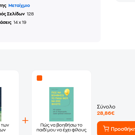
της
Μεταίχμιο
μός Σελίδων
128
τάσεις
14 x 19
Σύνολο
28,86€
 των
Πώς να βοηθήσω το
Προσθήκ
των
παιδί μου να έχει φίλους