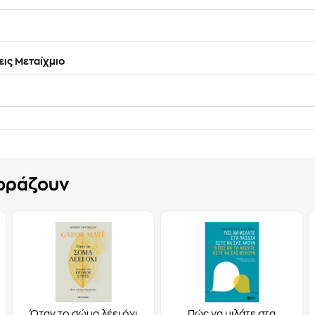
ις Μεταίχμιο
γοράζουν
Όταν το σώμα λέει όχι
Πώς να μιλάτε στα