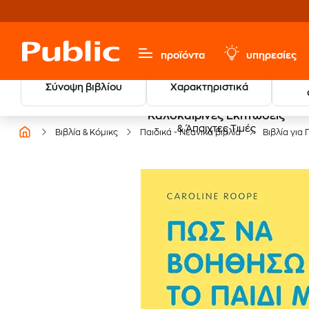
προϊόντα
υπηρεσίες
Σύνοψη βιβλίου
Χαρακτηριστικά
Καλοκαιρινές Εκπτώσεις
& Άπαιχτες Τιμές
Βιβλία & Κόμικς
Παιδικά - Νεανικά βιβλία
Βιβλία για 