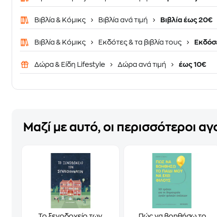
Βιβλία & Κόμικς
Βιβλία ανά τιμή
Βιβλία έως 20€
Βιβλία & Κόμικς
Εκδότες & τα βιβλία τους
Εκδόσε
Δώρα & Είδη Lifestyle
Δώρα ανά τιμή
έως 10€
Μαζί με αυτό, οι περισσότεροι α
Το ξενοδοχείο των
Πώς να βοηθήσω το