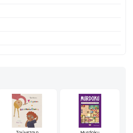
Τρώγεται η
Murdoku