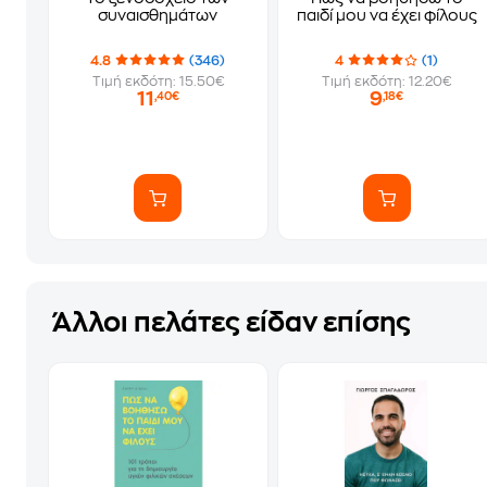
συναισθημάτων
παιδί μου να έχει φίλους
4.8
(346)
4
(1)
Τιμή εκδότη: 15.50€
Τιμή εκδότη: 12.20€
11
9
,40€
,18€
Άλλοι πελάτες είδαν επίσης