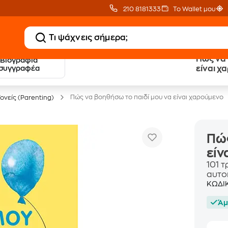
210 8181333
Το Wallet μου
Πώς να 
Βιογραφία
20 € Public επιστροφή
Δωρεάν Μεταφορικ
συγγραφέα
είναι χ
με Snappi
με Public+ Delivery
Πώς να βοηθήσω το παιδί μου να είναι χαρούμενο
Γονείς (Parenting)
Πώς
είν
101 τ
αυτο
ΚΩΔΙ
Άμ