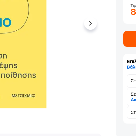
Τι
Επι
Βάλ
Σ
Σε
Δι
Σ