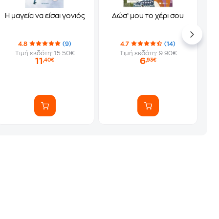
Η μαγεία να είσαι γονιός
Δώσ’ μου το χέρι σου
4.8
(9)
4.7
(14)
Τιμή εκδότη: 15.50€
Τιμή εκδότη: 9.90€
11
6
,40€
,93€