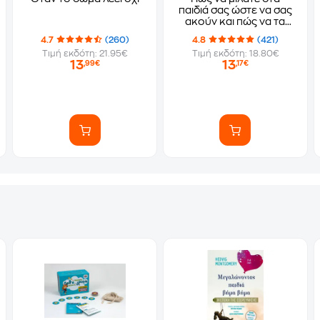
παιδιά σας ώστε να σας
ακούν και πώς να τα
ακούτε ώστε να σας
4.7
(260)
4.8
(421)
μιλούν
Τιμή εκδότη: 21.95€
Τιμή εκδότη: 18.80€
13
13
,99€
,17€