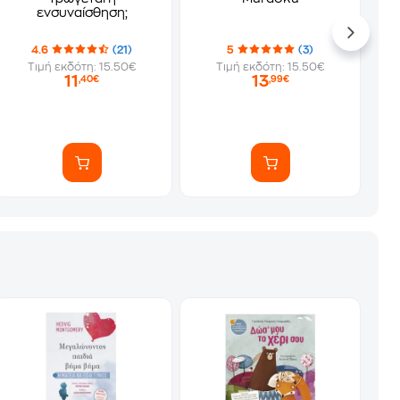
ενσυναίσθηση;
4.6
(21)
5
(3)
Τιμή εκδότη: 15.50€
Τιμή εκδότη: 15.50€
11
13
,40€
,99€