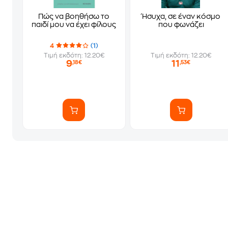
Πώς να βοηθήσω το
Ήσυχα, σε έναν κόσμο
παιδί μου να έχει φίλους
που φωνάζει
4
(1)
Τιμή εκδότη: 12.20€
Τιμή εκδότη: 12.20€
9
11
,18€
,53€