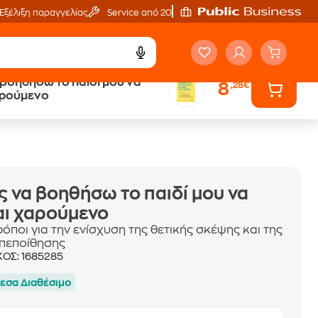
Εξέλιξη παραγγελίας
Service από 20'
βοηθήσω το παιδί μου να
8
,28€
ά
Έλα στον κόσμο
αρούμενο
των ηχητικών βιβλίων
 να βοηθήσω το παιδί μου να
αι χαρούμενο
ρόποι για την ενίσχυση της θετικής σκέψης και της
πεποίθησης
ΚΟΣ:
1685285
εσα Διαθέσιμο