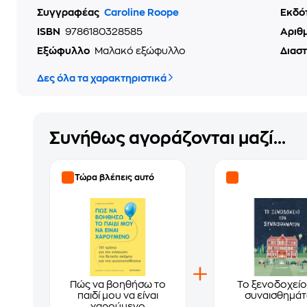
Συγγραφέας
Caroline Roope
Εκδό
ISBN
9786180328585
Αριθ
Εξώφυλλο
Μαλακό εξώφυλλο
Διασ
Δες όλα τα χαρακτηριστικά
Συνήθως αγοράζονται μαζί...
Τώρα βλέπεις αυτό
Πώς να βοηθήσω το
Το ξενοδοχείο
παιδί μου να είναι
συναισθημά
χαρούμενο