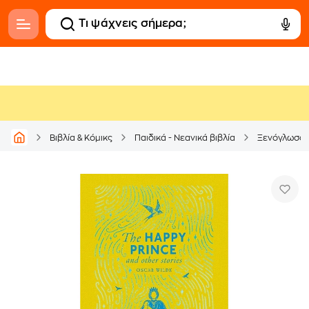
Βιβλία & Κόμικς
Παιδικά - Νεανικά βιβλία
Ξενόγλωσσ