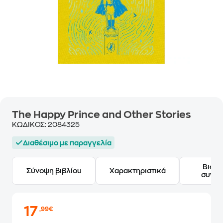
The Happy Prince and Other Stories
ΚΩΔΙΚΟΣ:
2084325
Διαθέσιμο με παραγγελία
Βιογ
Σύνοψη βιβλίου
Χαρακτηριστικά
συγγ
17
,99€