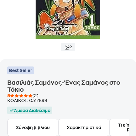
2
Best Seller
Βασιλιάς Σαμάνος- Ένας Σαμάνος στο
Τόκιο
5
(2)
ΚΩΔΙΚΟΣ:
0317899
Άμεσα Διαθέσιμο
Τι είπαν
Σύνοψη βιβλίου
Χαρακτηριστικά
Frie