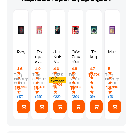
Playlist
Το
Jujutsu
Οδηγός
Το
Murdoku
ημερολόγιο
Kaisen,
Ζωγραφικής
Ίκαμπογκ
ενός
Vol.
Manga
σπασίκλα:
1
4.6
4.9
4.6
4.8
4.7
5
Ο
17
Τιμή
Τιμή
11.33€
Τιμή
Τιμή
,70€
Χαλάστρας
2.63€
εκδότη:
εκδότη:
εκδότη:
εκδότη:
έκπτωση
22.20€
13.30€
18.88€
15.50€
8
,70€
19
11
11
13
,99€
,97€
,90€
,99€
(17)
(26)
(22)
(20)
(9)
(3)