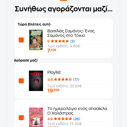
Συνήθως αγοράζονται μαζί...
Τώρα βλέπεις αυτό
Βασιλιάς Σαμάνος- Ένας
Σαμάνος στο Τόκιο
5
(2)
Τιμή εκδότη: 9.90€
7
,45€
Αγόρασε μαζί
Playlist
4.6
(17)
Τιμή εκδότη: 22.20€
19
,99€
Το ημερολόγιο ενός σπασίκλα:
Ο Χαλάστρας
4.9
(26)
Τιμή εκδότη: 13.30€