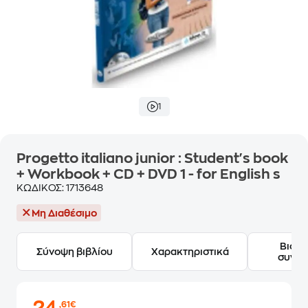
1
Progetto italiano junior : Student's book
+ Workbook + CD + DVD 1 - for English s
ΚΩΔΙΚΟΣ:
1713648
Μη Διαθέσιμο
Βιογ
Σύνοψη βιβλίου
Χαρακτηριστικά
συγγ
,61€