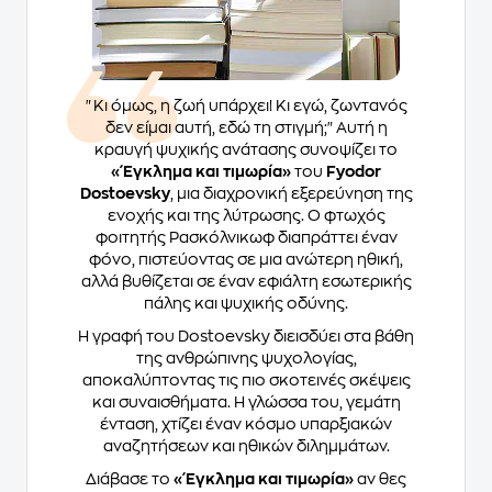
"Κι όμως, η ζωή υπάρχει! Κι εγώ, ζωντανός
δεν είμαι αυτή, εδώ τη στιγμή;" Αυτή η
κραυγή ψυχικής ανάτασης συνοψίζει το
«Έγκλημα και τιμωρία»
του
Fyodor
Dostoevsky
, μια διαχρονική εξερεύνηση της
ενοχής και της λύτρωσης. Ο φτωχός
φοιτητής Ρασκόλνικωφ διαπράττει έναν
φόνο, πιστεύοντας σε μια ανώτερη ηθική,
αλλά βυθίζεται σε έναν εφιάλτη εσωτερικής
πάλης και ψυχικής οδύνης.
Η γραφή του Dostoevsky διεισδύει στα βάθη
της ανθρώπινης ψυχολογίας,
αποκαλύπτοντας τις πιο σκοτεινές σκέψεις
και συναισθήματα. Η γλώσσα του, γεμάτη
ένταση, χτίζει έναν κόσμο υπαρξιακών
αναζητήσεων και ηθικών διλημμάτων.
Διάβασε το
«Έγκλημα και τιμωρία»
αν θες