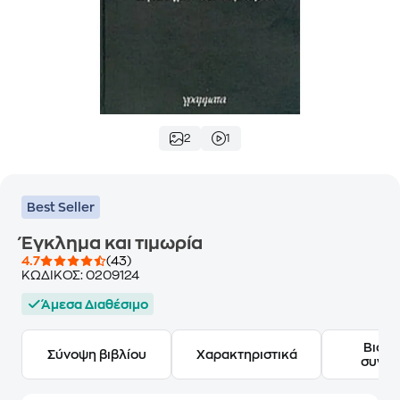
2
1
Best Seller
Έγκλημα και τιμωρία
4.7
(43)
ΚΩΔΙΚΟΣ:
0209124
Άμεσα Διαθέσιμο
Βιογ
Σύνοψη βιβλίου
Χαρακτηριστικά
συγγ