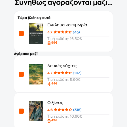
Συνήθως αγοράζονται μαζί...
Τώρα βλέπεις αυτό
Έγκλημα και τιμωρία
4.7
(43)
Τιμή εκδότη: 16.50€
8
,99€
Αγόρασε μαζί
Λευκές νύχτες
4.7
(103)
Τιμή εκδότη: 5.90€
4
,44€
Ο ξένος
4.6
(318)
Τιμή εκδότη: 10.60€
9
,49€