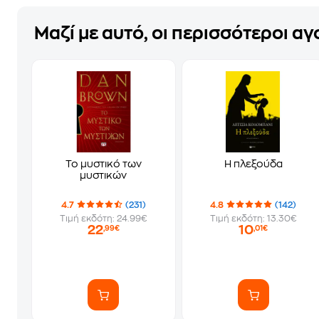
Μαζί με αυτό, οι περισσότεροι α
Το μυστικό των
Η πλεξούδα
μυστικών
4.7
(231)
4.8
(142)
Τιμή εκδότη: 24.99€
Τιμή εκδότη: 13.30€
22
10
,99€
,01€