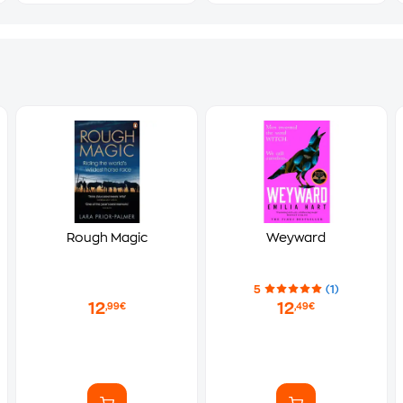
Rough Magic
Weyward
5
(1)
12
12
,99€
,49€