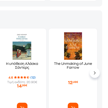
Η υπόθεση Αλάσκα
The Unmaking of June
Σάντερς
Farrow
4.6
(12)
12
Τιμή εκδότη: 20.90€
,49€
14
,99€