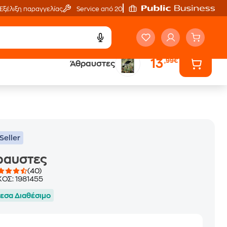
Εξέλιξη παραγγελίας
Service από 20'
13
,99€
Άθραυστες
ά
Έλα στον κόσμο
των ηχητικών βιβλίων
Seller
ραυστες
(40)
ΚΟΣ:
1981455
εσα Διαθέσιμο