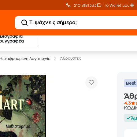
210 8181333
Το Wallet μου
Βιογραφία
20 € Public επιστροφή
Δωρεάν Μεταφορικ
συγγραφέα
με Snappi
με Public+ Delivery
Άθραυστες
Μεταφρασμένη Λογοτεχνία
Best 
Άθ
4.3
ΚΩΔΙ
Άμ