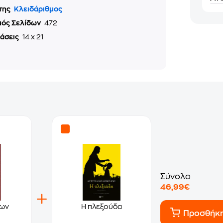
της
Κλειδάριθμος
μός Σελίδων
472
τάσεις
14 x 21
Σύνολο
46,99€
των
Η πλεξούδα
Προσθήκ