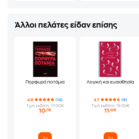
Άλλοι πελάτες είδαν επίσης
Πορφυρά ποτάμια
Λογική και ευαισθησία
4.8
(14)
4.7
(6)
Τιμή εκδότη: 17.00€
Τιμή εκδότη: 19.00€
10
11
,71€
,40€