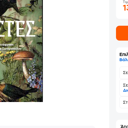
Τι
1
Επι
Βάλ
Σ
Σε
Δι
Σ
Άτο