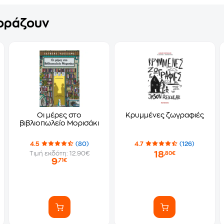
γοράζουν
Οι μέρες στο
Κρυμμένες ζωγραφιές
βιβλιοπωλείο Μορισάκι
4.5
(80)
4.7
(126)
18
Τιμή εκδότη: 12.90€
,80€
9
,71€