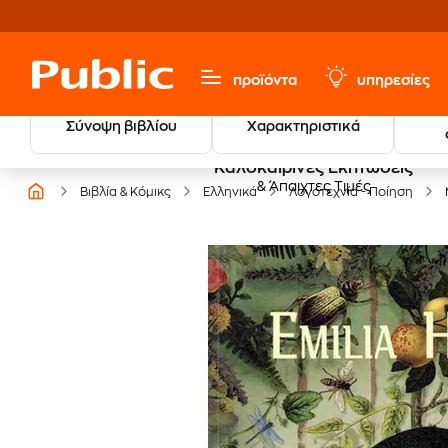
προϊόντα
υπηρεσίες
Σύνοψη βιβλίου
Χαρακτηριστικά
Καλοκαιρινές Εκπτώσεις
& Άπαιχτες Τιμές
Βιβλία & Κόμικς
Ελληνικά
Λογοτεχνία - Ποίηση