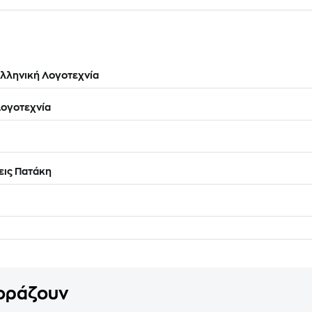
λληνική Λογοτεχνία
ογοτεχνία
ις Πατάκη
γοράζουν