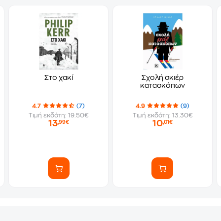
Στο χακί
Σχολή σκιέρ
κατασκόπων
4.7
(7)
4.9
(9)
Τιμή εκδότη: 19.50€
Τιμή εκδότη: 13.30€
13
10
,99€
,01€