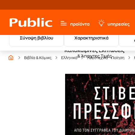
προϊόντα
υπηρεσίες
Σύνοψη βιβλίου
Χαρακτηριστικά
Καλοκαιρινές Εκπτώσεις
& Άπαιχτες Τιμές
Βιβλία & Κόμικς
Ελληνικά
Λογοτεχνία - Ποίηση