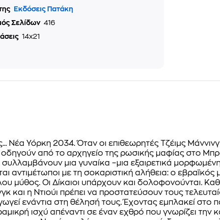
της
Εκδόσεις Πατάκη
μός Σελίδων
416
τάσεις
14x21
... Νέα Υόρκη 2034. Όταν οι επιθεωρητές Τζέιμς Μάννι
ς οδηγούν από το αρχηγείο της ρωσικής μαφίας στο Μπ
 συλλαμβάνουν μια γυναίκα –μια εξαιρετικά μορφωμένη 
αι αντιμέτωποι με τη σοκαριστική αλήθεια: ο εβραϊκός 
λου μύθος. Οι Δίκαιοι υπάρχουν και δολοφονούνται. Κα
νγκ και η Ντιούι πρέπει να προστατεύσουν τους τελευτ
γωγεί ενάντια στη θέλησή τους. Έχοντας εμπλακεί στο παι
ραμικρή ισχύ απέναντι σε έναν εχθρό που γνωρίζει την κ