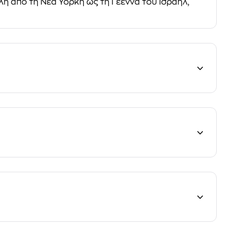
λή από τη Νέα Υόρκη ως τη Γέεννα του Ισραήλ,