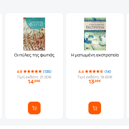
Οι πύλες της φωτιάς
Η ματωμένη εκστρατεία
4.9
(135)
4.4
(14)
Τιμή εκδότη: 21.20€
Τιμή εκδότη: 18.80€
14
13
,99€
,99€