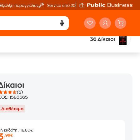
Εξέλιξη παραγγελίας
Service από 20'
36 Δίκαιοι
ά
Έλα στον κόσμο
των ηχητικών βιβλίων
Δίκαιοι
(3)
ΚΟΣ:
1583565
 Διαθέσιμο
μή εκδότη
: 18,80€
3
,99€