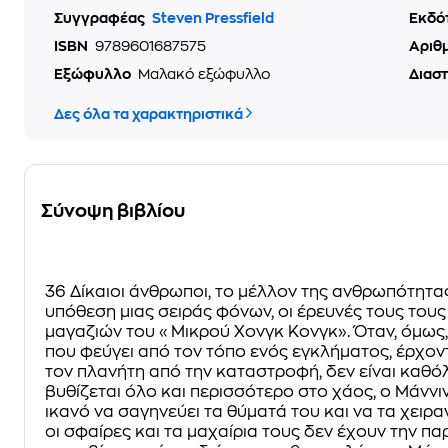
Συγγραφέας
Steven Pressfield
Εκδό
ISBN
9789601687575
Αριθ
Εξώφυλλο
Μαλακό εξώφυλλο
Διασ
Δες όλα τα χαρακτηριστικά
Σύνοψη βιβλίου
36 Δίκαιοι άνθρωποι, το μέλλον της ανθρωπότητας
υπόθεση μιας σειράς φόνων, οι έρευνές τους του
μαγαζιών του «Μικρού Χονγκ Κονγκ». Όταν, όμως,
που φεύγει από τον τόπο ενός εγκλήματος, έρχοντ
τον πλανήτη από την καταστροφή, δεν είναι καθό
βυθίζεται όλο και περισσότερο στο χάος, ο Μάννι
ικανό να σαγηνεύει τα θύματά του και να τα χειρα
οι σφαίρες και τα μαχαίρια τους δεν έχουν την πα