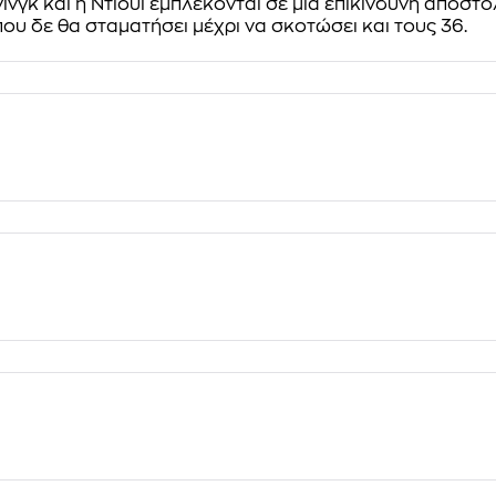
νγκ και η Ντιούι εμπλέκονται σε μια επικίνδυνη αποστο
υ δε θα σταματήσει μέχρι να σκοτώσει και τους 36.