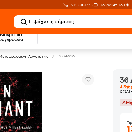
210 8181333
Το Wallet μου
Βιογραφία
20 € Public επιστροφή
Δωρεάν Μεταφορικ
συγγραφέα
με Snappi
με Public+ Delivery
36 Δίκαιοι
Μεταφρασμένη Λογοτεχνία
36 
4.3
ΚΩΔΙ
Μη
Τι
1