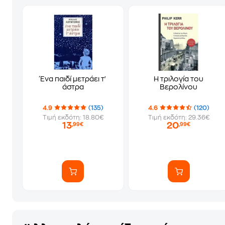
Ένα παιδί μετράει τ'
Η τριλογία του
άστρα
Βερολίνου
4.9
(135)
4.6
(120)
Τιμή εκδότη: 18.80€
Τιμή εκδότη: 29.36€
13
20
,99€
,99€