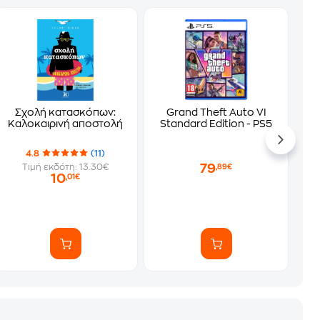
Σχολή κατασκόπων:
Grand Theft Auto VI
Καλοκαιρινή αποστολή
Standard Edition - PS5
4.8
(11)
79
Τιμή εκδότη: 13.30€
,89€
10
,01€