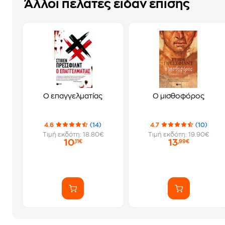
Άλλοι πελάτες είδαν επίσης
Ο επαγγελματίας
Ο μισθοφόρος
4.6
(14)
4.7
(10)
Τιμή εκδότη: 18.80€
Τιμή εκδότη: 19.90€
10
13
,11€
,99€