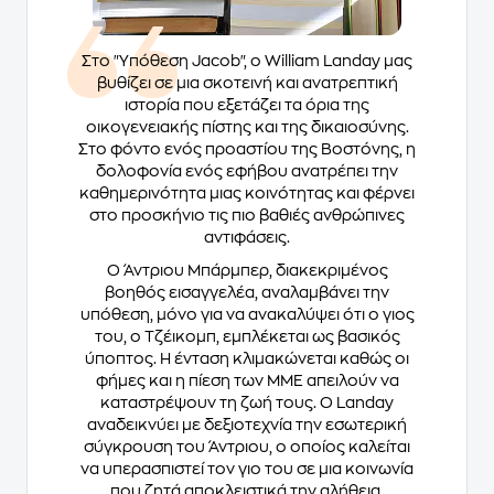
Στο "Υπόθεση Jacob", ο William Landay μας
βυθίζει σε μια σκοτεινή και ανατρεπτική
ιστορία που εξετάζει τα όρια της
οικογενειακής πίστης και της δικαιοσύνης.
Στο φόντο ενός προαστίου της Βοστόνης, η
δολοφονία ενός εφήβου ανατρέπει την
καθημερινότητα μιας κοινότητας και φέρνει
στο προσκήνιο τις πιο βαθιές ανθρώπινες
αντιφάσεις.
Ο Άντριου Μπάρμπερ, διακεκριμένος
βοηθός εισαγγελέα, αναλαμβάνει την
υπόθεση, μόνο για να ανακαλύψει ότι ο γιος
του, ο Τζέικομπ, εμπλέκεται ως βασικός
ύποπτος. Η ένταση κλιμακώνεται καθώς οι
φήμες και η πίεση των ΜΜΕ απειλούν να
καταστρέψουν τη ζωή τους. Ο Landay
αναδεικνύει με δεξιοτεχνία την εσωτερική
σύγκρουση του Άντριου, ο οποίος καλείται
να υπερασπιστεί τον γιο του σε μια κοινωνία
που ζητά αποκλειστικά την αλήθεια.