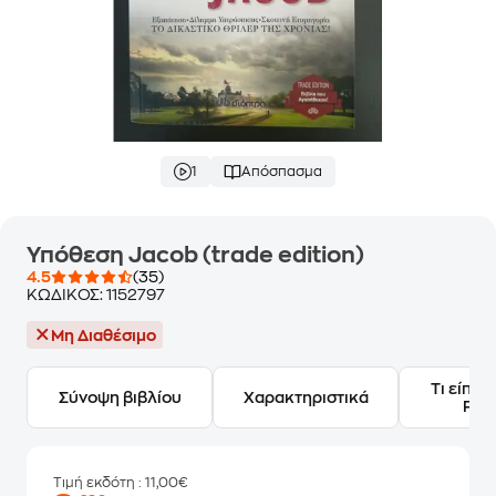
1
Απόσπασμα
Υπόθεση Jacob (trade edition)
4.5
(35)
ΚΩΔΙΚΟΣ:
1152797
Μη Διαθέσιμο
Τι είπαν
Σύνοψη βιβλίου
Χαρακτηριστικά
Frie
Τιμή εκδότη
: 11,00€