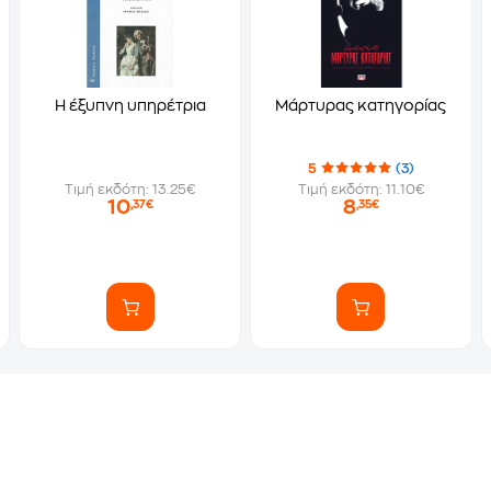
Η έξυπνη υπηρέτρια
Μάρτυρας κατηγορίας
5
(3)
Τιμή εκδότη: 13.25€
Τιμή εκδότη: 11.10€
10
8
,37€
,35€