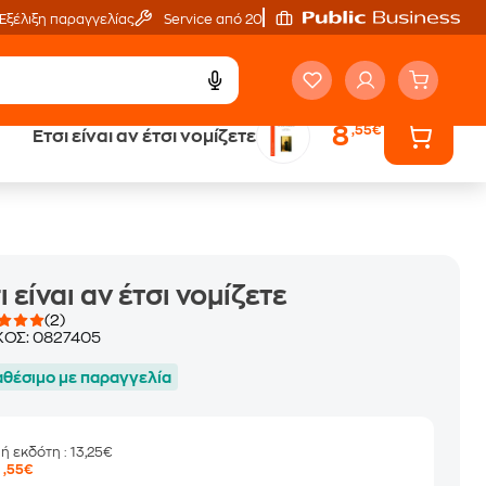
Εξέλιξη παραγγελίας
Service από 20'
8
,55€
Έτσι είναι αν έτσι νομίζετε
ά
Έλα στον κόσμο
των ηχητικών βιβλίων
ι είναι αν έτσι νομίζετε
(2)
ΚΟΣ:
0827405
αθέσιμο με παραγγελία
μή εκδότη
: 13,25€
8
,55€