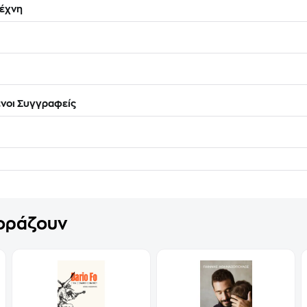
έχνη
νοι Συγγραφείς
γοράζουν