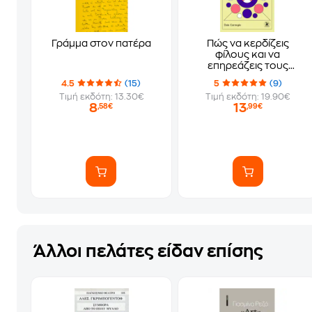
Γράμμα στον πατέρα
Πώς να κερδίζεις
φίλους και να
επηρεάζεις τους
ανθρώπους
4.5
(15)
5
(9)
Τιμή εκδότη: 13.30€
Τιμή εκδότη: 19.90€
8
13
,58€
,99€
Άλλοι πελάτες είδαν επίσης