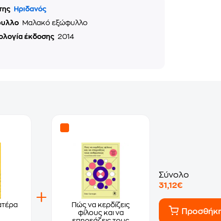
της
Ηριδανός
φυλλο
Μαλακό εξώφυλλο
ολογία έκδοσης
2014
Σύνολο
31,12€
ατέρα
Πώς να κερδίζεις
Προσθήκ
φίλους και να
επηρεάζεις τους