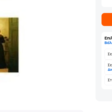
Επι
Βάλ
Σ
Σε
Δι
Σ