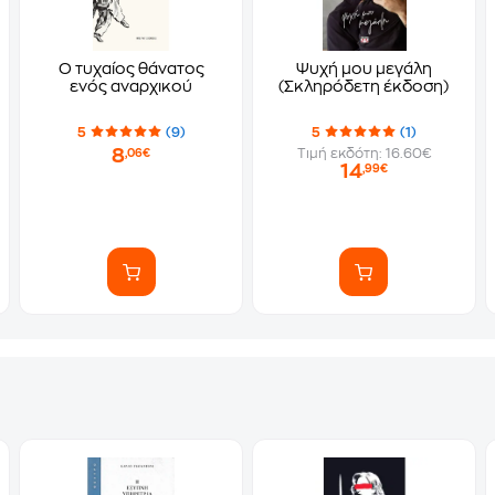
Ο τυχαίος θάνατος
Ψυχή μου μεγάλη
ενός αναρχικού
(Σκληρόδετη έκδοση)
5
(9)
5
(1)
8
Τιμή εκδότη: 16.60€
,06€
14
,99€