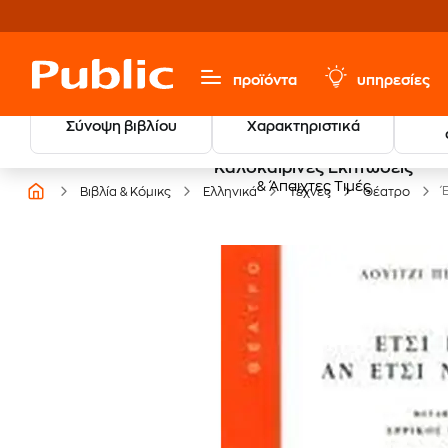
προϊόντα
υπηρεσίες
Σύνοψη βιβλίου
Χαρακτηριστικά
Καλοκαιρινές Εκπτώσεις
& Άπαιχτες Τιμές
Έ
Βιβλία & Κόμικς
Ελληνικά
Τέχνες
Θέατρο