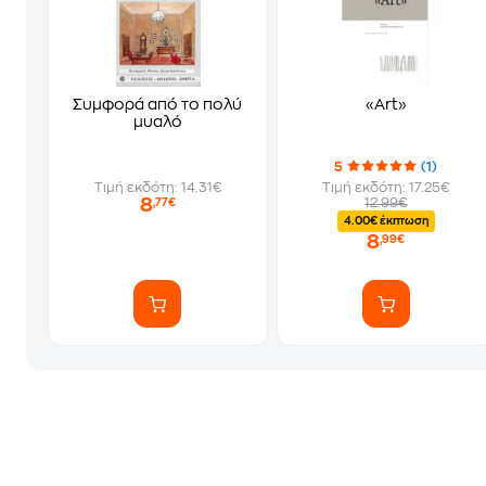
Συμφορά από το πολύ
«Art»
μυαλό
5
(1)
Τιμή εκδότη: 14.31€
Τιμή εκδότη: 17.25€
8
12.99€
,77€
4.00€ έκπτωση
8
,99€