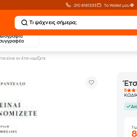
210 8181333
Το Wallet μου
Βιογραφία
20 € Public επιστροφή
Δωρεάν Μεταφορικ
συγγραφέα
με Snappi
με Public+ Delivery
τσι είναι αν έτσι νομίζετε
Έτσ
5
ΚΩΔΙ
Δι
Τι