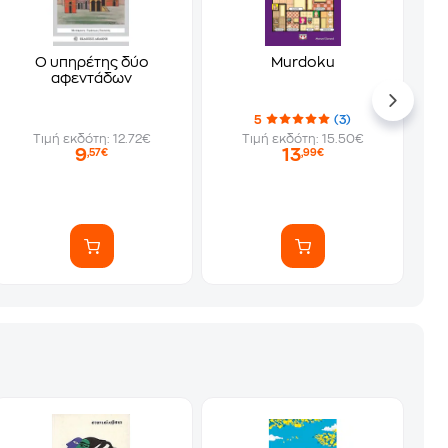
Ο υπηρέτης δύο
Murdoku
αφεντάδων
5
(3)
Τιμή εκδότη: 12.72€
Τιμή εκδότη: 15.50€
9
13
,57€
,99€