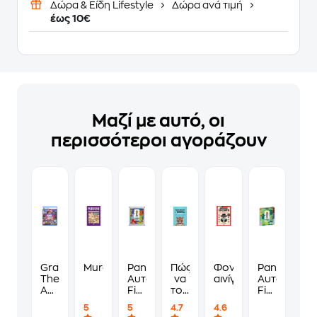
Δώρα & Είδη Lifestyle
Δώρα ανά τιμή
έως 10€
Μαζί με αυτό, οι
περισσότεροι αγοράζουν
Grand
Murdoku
Panini
Πώς
Φονικά
Panini
Theft
Αυτοκόλλητα
να
αινίγματα
Αυτοκόλλη
Auto
Fifa
τους
Fifa
VI
World
λες
World
5
5
4.7
4.6
Standard
Cup
να
Cup