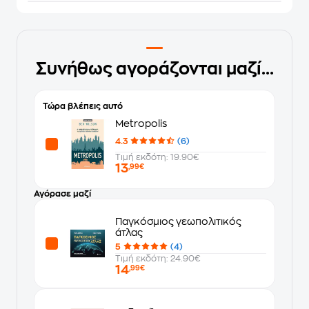
Συνήθως αγοράζονται μαζί...
Τώρα βλέπεις αυτό
Metropolis
4.3
(6)
Τιμή εκδότη: 19.90€
13
,99€
Αγόρασε μαζί
Παγκόσμιος γεωπολιτικός
άτλας
5
(4)
Τιμή εκδότη: 24.90€
14
,99€