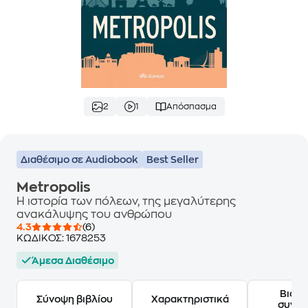
2
1
Απόσπασμα
Διαθέσιμο σε Audiobook
Best Seller
Metropolis
Η ιστορία των πόλεων, της μεγαλύτερης
ανακάλυψης του ανθρώπου
4.3
(6)
ΚΩΔΙΚΟΣ:
1678253
Άμεσα Διαθέσιμο
Βιογ
Σύνοψη βιβλίου
Χαρακτηριστικά
συγγ