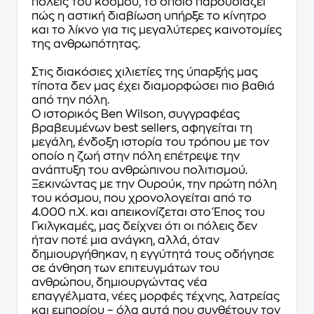
πόλεις του κόσμου, το οποίο παρουσιάζει
πώς η αστική διαβίωση υπήρξε το κίνητρο
και το λίκνο για τις μεγαλύτερες καινοτομίες
της ανθρωπότητας.
Στις διακόσιες χιλιετίες της ύπαρξής μας
τίποτα δεν μας έχει διαμορφώσει πιο βαθιά
από την πόλη.
Ο ιστορικός Ben Wilson, συγγραφέας
βραβευμένων best sellers, αφηγείται τη
μεγάλη, ένδοξη ιστορία του τρόπου με τον
οποίο η ζωή στην πόλη επέτρεψε την
ανάπτυξη του ανθρώπινου πολιτισμού.
Ξεκινώντας με την Ουρούκ, την πρώτη πόλη
του κόσμου, που χρονολογείται από το
4.000 π.Χ. και απεικονίζεται στο Έπος του
Γκιλγκαμές, μας δείχνει ότι οι πόλεις δεν
ήταν ποτέ μια ανάγκη, αλλά, όταν
δημιουργήθηκαν, η εγγύτητά τους οδήγησε
σε άνθηση των επιτευγμάτων του
ανθρώπου, δημιουργώντας νέα
επαγγέλματα, νέες μορφές τέχνης, λατρείας
και εμπορίου – όλα αυτά που συνθέτουν τον