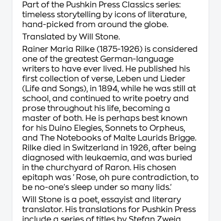
Part of the Pushkin Press Classics series:
timeless storytelling by icons of literature,
hand-picked from around the globe.
Translated by Will Stone.
Rainer Maria Rilke (1875-1926) is considered
one of the greatest German-language
writers to have ever lived. He published his
first collection of verse,
Leben und Lieder
(Life and Songs)
, in 1894, while he was still at
school, and continued to write poetry and
prose throughout his life, becoming a
master of both. He is perhaps best known
for his
Duino Elegies, Sonnets to Orpheus
,
and
The Notebooks of Malte Laurids Brigge
.
Rilke died in Switzerland in 1926, after being
diagnosed with leukaemia, and was buried
in the churchyard of Raron. His chosen
epitaph was 'Rose, oh pure contradiction, to
be no-one's sleep under so many lids.'
Will Stone is a poet, essayist and literary
translator. His translations for Pushkin Press
include a series of titles by Stefan Zweig,