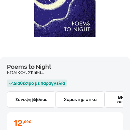
Poems to Night
ΚΩΔΙΚΟΣ:
2115934
Διαθέσιμο με παραγγελία
Βιογ
Σύνοψη βιβλίου
Χαρακτηριστικά
συγγ
12
,99€