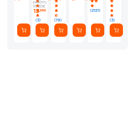
εκδότη:
-
-
Album
Silver
1
15.50€
PS5
Silver
Φακελάκι
13
(2121)
,99€
(7
Αυτοκόλλητ
(3)
(78)
(3)