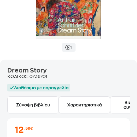
1
Dream Story
ΚΩΔΙΚΟΣ:
0736701
Διαθέσιμο με παραγγελία
Βιογ
Σύνοψη βιβλίου
Χαρακτηριστικά
συγγ
12
,59€