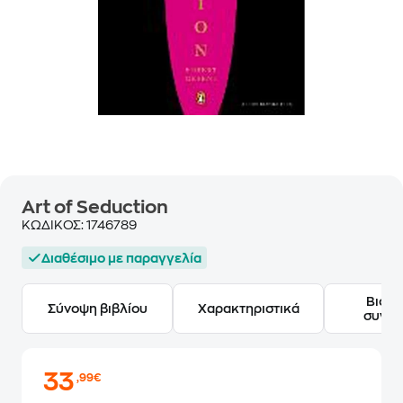
Art of Seduction
ΚΩΔΙΚΟΣ:
1746789
Διαθέσιμο με παραγγελία
Βιογ
Σύνοψη βιβλίου
Χαρακτηριστικά
συγγ
33
,99€