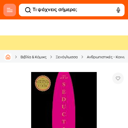
Βιβλία & Κόμικς
Ξενόγλωσσα
Ανθρωπιστικές - Κοινων