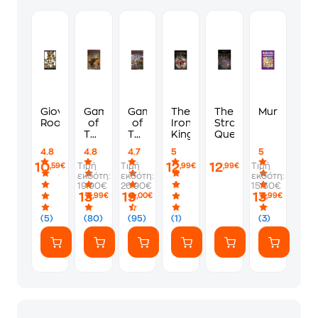
Giovanni's
Game
Game
The
The
Murdoku
Room
of
of
Iron
Strangled
Thrones
Thrones-
King
Queen
Ο
Βορά
4.8
4.8
4.7
5
5
χορός
ορνίων
10
12
12
Τιμή
Τιμή
Τιμή
,59€
,99€
,99€
των
(βιβλίο
εκδότη:
εκδότη:
εκδότη:
δράκων
4)
19.90€
26.90€
15.50€
- Το
13
19
13
,99€
,00€
,99€
κάλεσμα
της
(5)
(80)
(95)
(1)
(3)
φλόγας