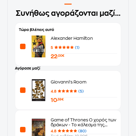
Συνήθως αγοράζονται μαζί...
Τώρα βλέπεις αυτό
Alexander Hamilton
5
(1)
22
,00€
Αγόρασε μαζί
Giovanni's Room
4.8
(5)
10
,59€
Game of Thrones Ο χορός των
δράκων - Το κάλεσμα της
φλόγας
4.8
(80)