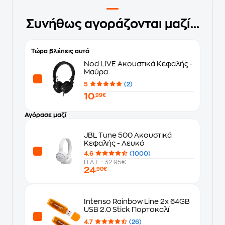
Συνήθως αγοράζονται μαζί...
Τώρα βλέπεις αυτό
Nod LIVE Ακουστικά Κεφαλής -
Μαύρα
5
(2)
10
,99€
Αγόρασε μαζί
JBL Tune 500 Ακουστικά
Κεφαλής - Λευκό
4.6
(1000)
Π.Λ.Τ. : 32.95€
24
,90€
Intenso Rainbow Line 2x 64GB
USB 2.0 Stick Πορτοκαλί
4.7
(26)