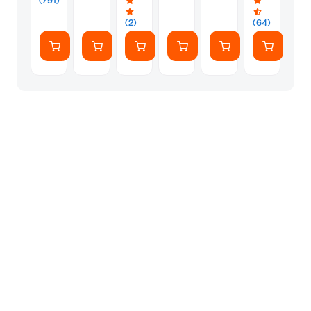
(791)
Chili
8m
Red
(2)
(64)