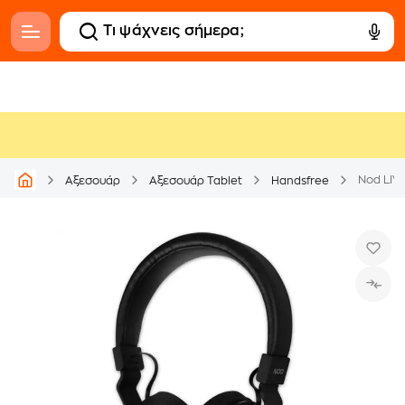
Nod LIV
Αξεσουάρ
Αξεσουάρ Tablet
Handsfree