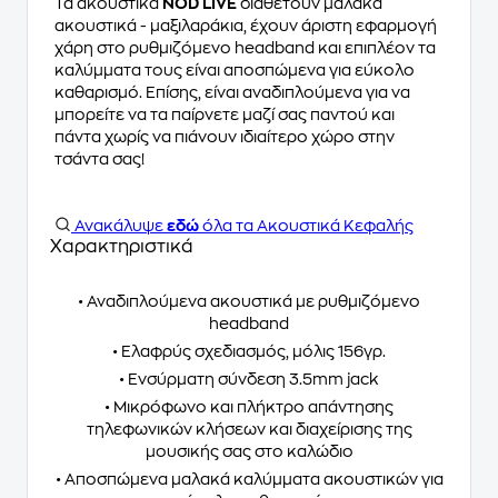
Τα ακουστικά
NOD LIVE
διαθέτουν μαλακά
ακουστικά - μαξιλαράκια, έχουν άριστη εφαρμογή
χάρη στο ρυθμιζόμενο headband και επιπλέον τα
καλύμματα τους είναι αποσπώμενα για εύκολο
καθαρισμό. Επίσης, είναι αναδιπλούμενα για να
μπορείτε να τα παίρνετε μαζί σας παντού και
πάντα χωρίς να πιάνουν ιδιαίτερο χώρο στην
τσάντα σας!
Ανακάλυψε
εδώ
όλα τα Ακουστικά Κεφαλής
Χαρακτηριστικά
• Αναδιπλούμενα ακουστικά με ρυθμιζόμενο
headband
• Ελαφρύς σχεδιασμός, μόλις 156γρ.
• Ενσύρματη σύνδεση 3.5mm jack
• Μικρόφωνο και πλήκτρο απάντησης
τηλεφωνικών κλήσεων και διαχείρισης της
μουσικής σας στο καλώδιο
• Αποσπώμενα μαλακά καλύμματα ακουστικών για