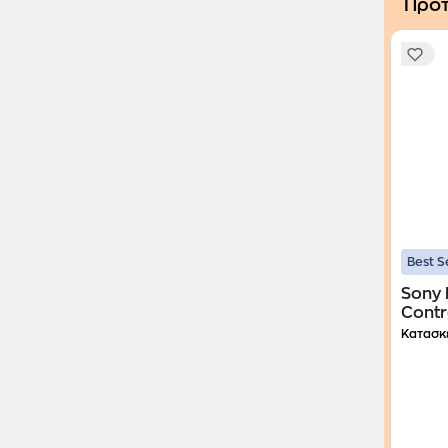
Προτ
Best S
Sony 
Contr
Black
Κατασκ