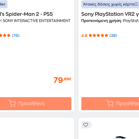
ller
Άτοκες δόσεις χωρίς κάρτα
’s Spider-Man 2 - PS5
Sony PlayStation VR2 γ
r:
SONY INTERACTIVE ENTERTAINMENT
Προτεινόμενη χρήση:
PlayStat
(76)
4.8
(28)
79
,89€
Προσθήκη
Προσθήκ