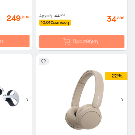
Αρχική
:
44
,90€
249
,00€
34
,89€
10,01€
έκπτωση
η
Προσθήκη
-22%