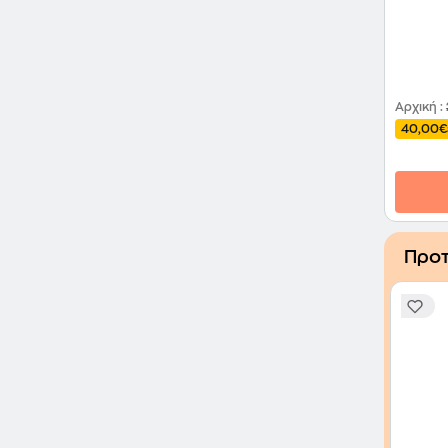
Αρχική
:
40,00€
Προτ