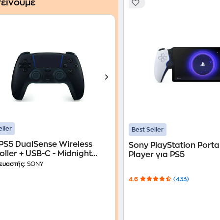
είνουμε
eller
Best Seller
PS5 DualSense Wireless
Sony PlayStation Port
oller + USB-C - Midnight
Player για PS5
ευαστής:
SONY
4.6
(433)