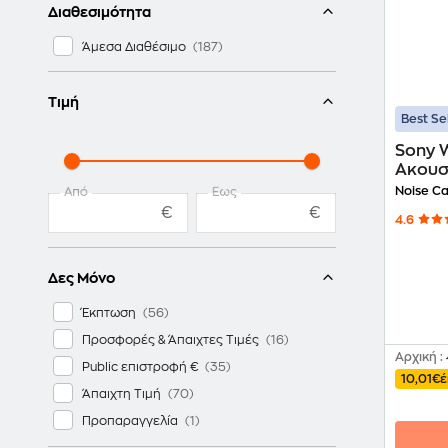
Διαθεσιμότητα
Άμεσα Διαθέσιμο
Τιμή
Best Se
Sony 
Ακουσ
Noise Ca
Από
Έως
€
€
4.6
Δες Μόνο
Έκπτωση
Προσφορές & Άπαιχτες Τιμές
Αρχική
:
Public επιστροφή €
10,01€
έ
Άπαιχτη Τιμή
Προπαραγγελία