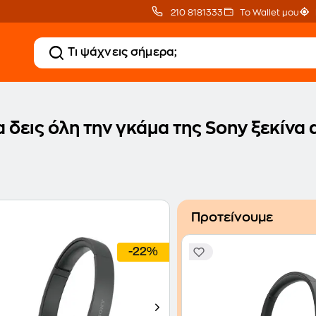
210 8181333
Το Wallet μου
α δεις όλη την γκάμα της Sony ξεκίνα 
Προτείνουμε
-22%