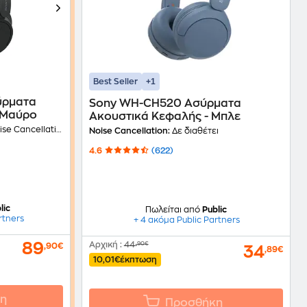
+1
Best Seller
ύρματα
Sony WH-CH520 Ασύρματα
 Μαύρο
Ακουστικά Κεφαλής - Μπλε
se Cancellation
Noise Cancellation:
Δε διαθέτει
4.6
(622)
lic
Πωλείται από
Public
rtners
+ 4 ακόμα Public Partners
89
Αρχική
:
44
,90€
,90€
34
,89€
10,01€
έκπτωση
η
Προσθήκη