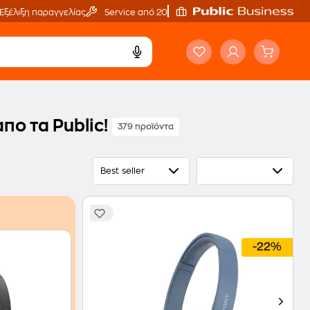
Εξέλιξη παραγγελίας
Service από 20'
απο τα Public!
379 προϊόντα
Best seller
-22%