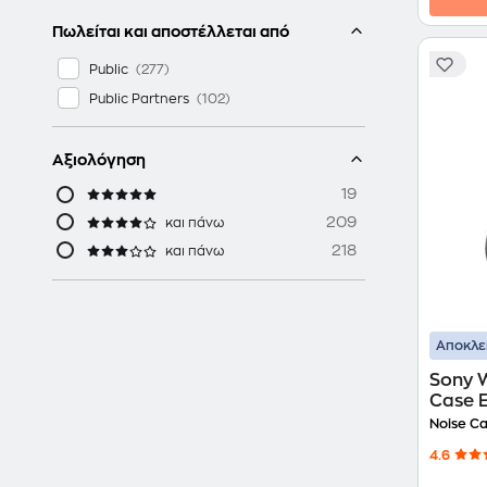
Πωλείται και αποστέλλεται από
Public
Public Partners
Αξιολόγηση
19
209
και πάνω
218
και πάνω
Αποκλε
Sony 
Case E
Cancel
Noise Ca
Headp
4.6