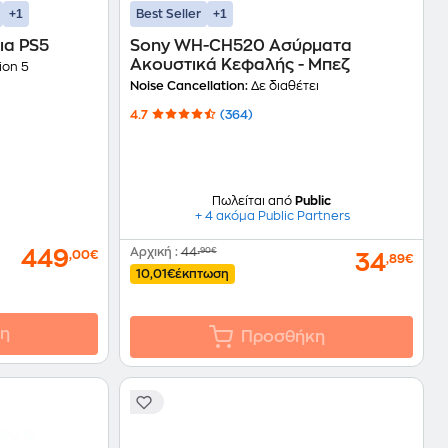
+1
+1
Best Seller
ια PS5
Sony WH-CH520 Ασύρματα
Ακουστικά Κεφαλής - Μπεζ
ion 5
Noise Cancellation:
Δε διαθέτει
4.7
(364)
Πωλείται από
Public
+ 4 ακόμα Public Partners
Αρχική
:
44
,90€
449
,00€
34
,89€
10,01€
έκπτωση
η
Προσθήκη