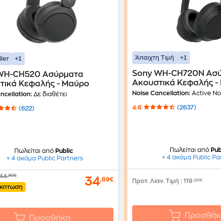
+1
Άπαιχτη Τιμή
+1
ller
Sony WH-CH720N Ασ
WH-CH520 Ασύρματα
Ακουστικά Κεφαλής -
τικά Κεφαλής - Μαύρο
Noise Cancellation:
Active Noi
ncellation:
Δε διαθέτει
4.6
(2637)
(622)
Πωλείται από
Pub
Πωλείται από
Public
+ 4 ακόμα Public Pa
+ 4 ακόμα Public Partners
44
,90€
34
,89€
Προτ. Λιαν. Τιμή
:
119
,00€
κπτωση
Προσθήκ
Προσθήκη