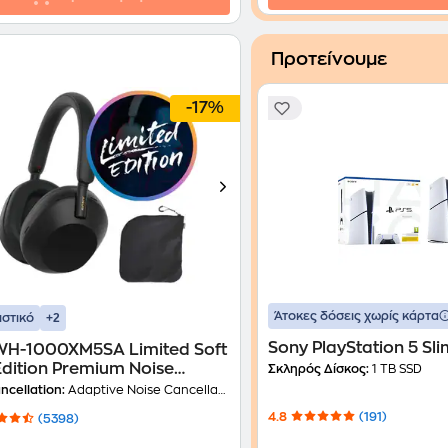
Προτείνουμε
-17%
Άτοκες δόσεις χωρίς κάρτα
+2
ιστικό
Sony PlayStation 5 Sl
WH-1000XM5SA Limited Soft
dition Premium Noise
Σκληρός Δίσκος:
1 TB SSD
ling Wireless Over Ear
ncellation:
Adaptive Noise Cancellation
hones - Black
4.8
(191)
(5398)