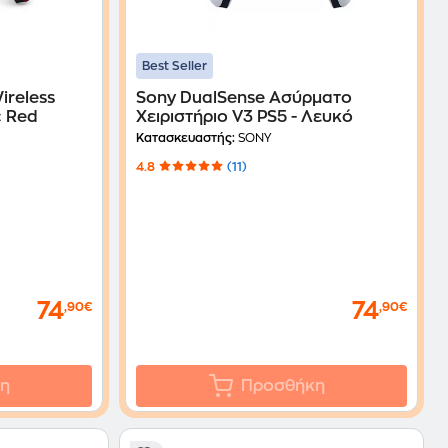
Best Seller
ireless
Sony DualSense Ασύρματο
c Red
Χειριστήριο V3 PS5 - Λευκό
Κατασκευαστής:
SONY
4.8
(11)
74
74
,90€
,90€
η
Προσθήκη