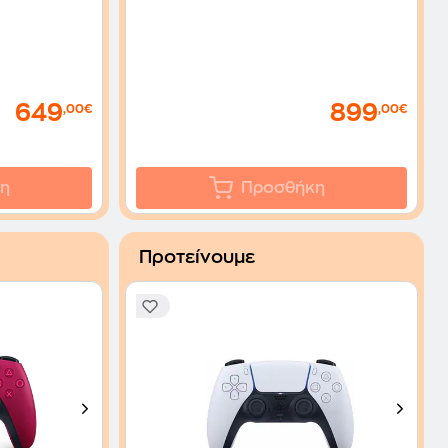
649
899
,00€
,00€
η
Προσθήκη
Προτείνουμε