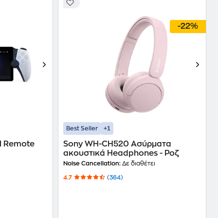
-22%
+1
Best Seller
al Remote
Sony WH-CH520 Ασύρματα
ακουστικά Headphones - Ροζ
Noise Cancellation:
Δε διαθέτει
4.7
(364)