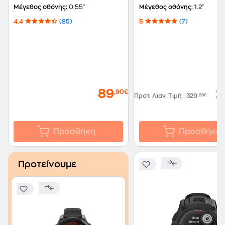
Jasper Green
Μέγεθος οθόνης:
0.55"
Μέγεθος οθόνης:
1.2"
4.4
(85)
5
(7)
89
2
,90€
Προτ. Λιαν. Τιμή
:
329
,99€
Προσθήκη
Προσθήκη
Προτείνουμε