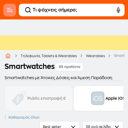
Smartw
Τηλεφωνία, Tablets & Wearables
Wearables
Smartwatches
65 προϊόντα
Smartwatches με Άτοκες Δόσεις και Άμεση Παράδοση
Public επιστροφή €
Apple iOS
GARMIN
Καθαρισμός όλων
Best seller
36 ανά σελίδα