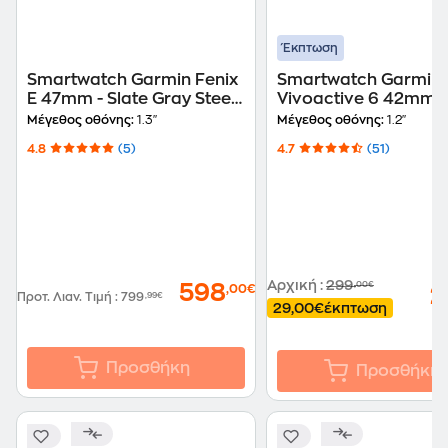
Έκπτωση
Smartwatch Garmin Fenix
Smartwatch Garmin
E 47mm - Slate Gray Steel
Vivoactive 6 42mm -
with Black Silicone Band
with Black
Μέγεθος οθόνης:
1.3"
Μέγεθος οθόνης:
1.2"
4.8
(5)
4.7
(51)
Αρχική
:
299
,00€
598
,00€
2
Προτ. Λιαν. Τιμή
:
799
,99€
29,00€
έκπτωση
Προσθήκη
Προσθήκη