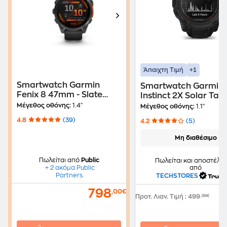
+1
Άπαιχτη Τιμή
Smartwatch Garmin
Smartwatch Garmin
Fenix 8 47mm - Slate
Instinct 2X Solar Tact
Gray with Black Silicone
Edition 50mm - Blac
Μέγεθος οθόνης:
1.4"
Μέγεθος οθόνης:
1.1"
Band
4.8
(39)
4.2
(5)
Μη διαθέσιμο
Πωλείται από
Public
Πωλείται και αποστέλλε
+ 2 ακόμα Public
από
Partners
TECHSTORES
798
,00€
Προτ. Λιαν. Τιμή
:
499
,99€