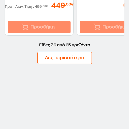
449
6
,00€
Προτ. Λιαν. Τιμή
:
499
,00€
Προσθήκη
Προσθήκη
Είδες 36 από 65 προϊόντα
Δες περισσότερα