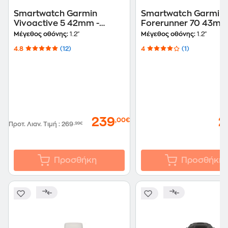
Smartwatch Garmin
Smartwatch Garmin
Vivoactive 5 42mm -
Forerunner 70 43mm
Cream Gold
Citron
Μέγεθος οθόνης:
1.2"
Μέγεθος οθόνης:
1.2"
4.8
(12)
4
(1)
239
2
,00€
Προτ. Λιαν. Τιμή
:
269
,99€
Προσθήκη
Προσθήκη