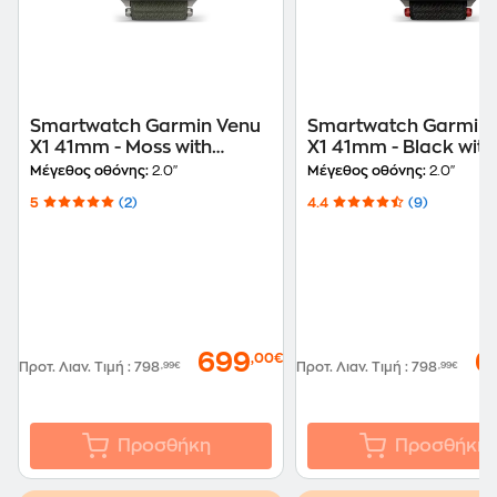
Smartwatch Garmin Venu
Smartwatch Garmin 
X1 41mm - Moss with
X1 41mm - Black with
Titanium
Titanium
Μέγεθος οθόνης:
2.0"
Μέγεθος οθόνης:
2.0"
5
(2)
4.4
(9)
699
6
,00€
Προτ. Λιαν. Τιμή
:
798
,99€
Προτ. Λιαν. Τιμή
:
798
,99€
Προσθήκη
Προσθήκη