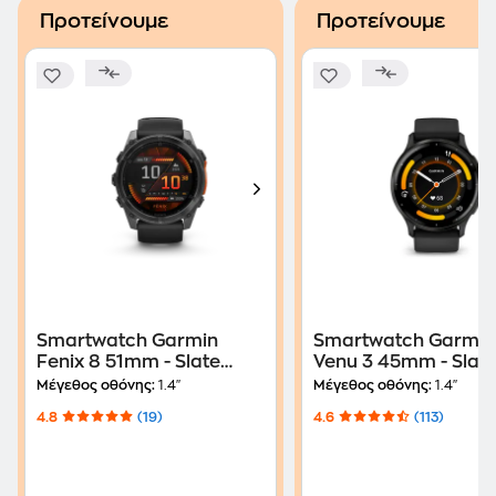
Προτείνουμε
Προτείνουμε
Smartwatch Garmin
Smartwatch Garmin
Fenix 8 51mm - Slate
Venu 3 45mm - Slat
Gray with Black Silicone
Black
Μέγεθος οθόνης:
1.4"
Μέγεθος οθόνης:
1.4"
Band
4.8
(19)
4.6
(113)