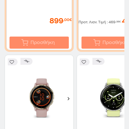
899
4
,00€
Προτ. Λιαν. Τιμή
:
469
,98€
Προσθήκη
Προσθήκη