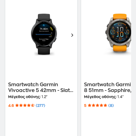
Smartwatch Garmin
Smartwatch Garmin 
Vivoactive 5 42mm - Slate
8 51mm - Sapphire,
Aluminum
Titanium with Spark
Μέγεθος οθόνης:
1.2"
Μέγεθος οθόνης:
1.4"
Orange/Graphite Sil
4.6
(277)
5
(8)
Band