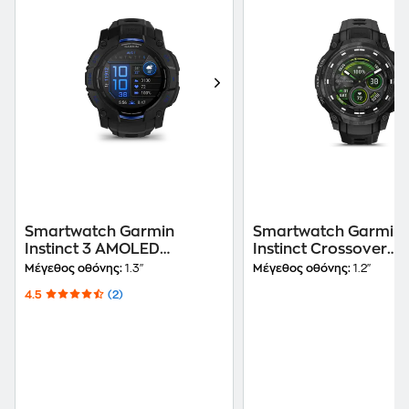
Smartwatch Garmin
Smartwatch Garmin
Instinct 3 AMOLED
Instinct Crossover
Supernova Collection
AMOLED 47mm - Tact
Μέγεθος οθόνης:
1.3"
Μέγεθος οθόνης:
1.2"
50mm - Black with Black
Edition Black
4.5
(2)
and Blue Limited Edition