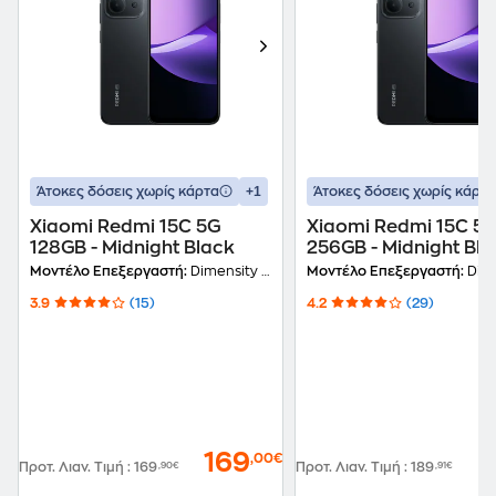
+1
Άτοκες δόσεις χωρίς κάρτα
Άτοκες δόσεις χωρίς κάρτα
Xiaomi Redmi 15C 5G
Xiaomi Redmi 15C 5
128GB - Midnight Black
256GB - Midnight Bla
Μοντέλο Επεξεργαστή:
Dimensity 6300 (6nm)
Μοντέλο Επεξεργαστή:
Dimensit
3.9
(15)
4.2
(29)
169
1
,00€
Προτ. Λιαν. Τιμή
:
169
,90€
Προτ. Λιαν. Τιμή
:
189
,91€