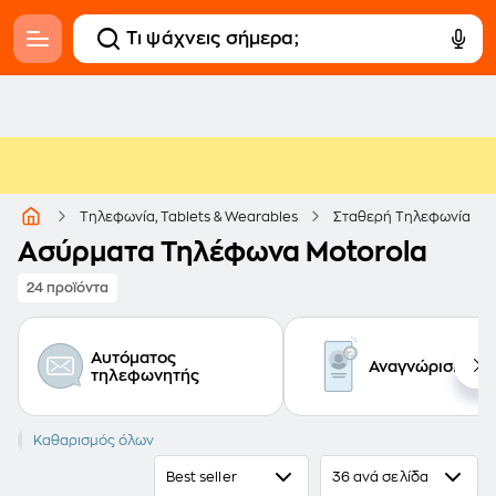
Τηλεφωνία, Tablets & Wearables
Σταθερή Τηλεφωνία
Ασύρματα Τηλέφωνα Motorola
24 προϊόντα
Αυτόματος
Αναγνώριση κλ
τηλεφωνητής
MOTOROLA
Καθαρισμός όλων
Best seller
36 ανά σελίδα