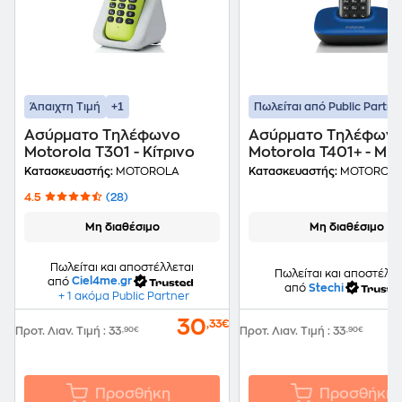
+1
Άπαιχτη Τιμή
Πωλείται από Public Partne
Ασύρματο Τηλέφωνο
Ασύρματο Τηλέφων
Motorola T301 - Κίτρινο
Motorola T401+ - Μπ
Κατασκευαστής:
MOTOROLA
Κατασκευαστής:
MOTOROL
4.5
(28)
Μη διαθέσιμο
Μη διαθέσιμο
Πωλείται και αποστέλλεται
Πωλείται και αποστέλλε
από
Ciel4me.gr
από
Stechi
+ 1 ακόμα Public Partner
30
,33€
Προτ. Λιαν. Τιμή
:
33
,90€
Προτ. Λιαν. Τιμή
:
33
,90€
Προσθήκη
Προσθήκη