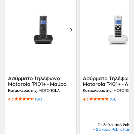
Ασύρματο Τηλέφωνο
Ασύρματο Τηλέφων
Motorola T401+ - Μαύρο
Motorola T401+
Κατασκευαστής:
MOTOROLA
Κατασκευαστής:
MOTOROL
4.3
(61)
4.3
(61)
Πωλείται από
Public
+ 2 ακόμα Public Partn