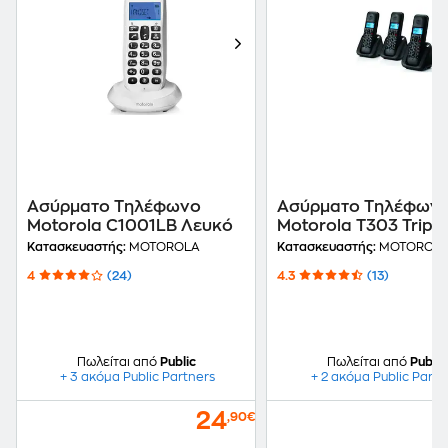
Ασύρματο Τηλέφωνο
Ασύρματο Τηλέφων
Motorola C1001LΒ Λευκό
Motorola T303 Tripl
Μαύρο
Κατασκευαστής:
MOTOROLA
Κατασκευαστής:
MOTOROL
4
(24)
4.3
(13)
Πωλείται από
Public
Πωλείται από
Public
+ 3 ακόμα Public Partners
+ 2 ακόμα Public Partn
24
,90€