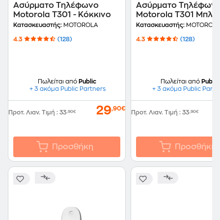
Ασύρματο Τηλέφωνο
Ασύρματο Τηλέφων
Motorola T301 - Κόκκινο
Motorola T301 Μπλε
Κατασκευαστής:
MOTOROLA
Κατασκευαστής:
MOTOROL
4.3
(128)
4.3
(128)
Πωλείται από
Public
Πωλείται από
Public
+ 3 ακόμα Public Partners
+ 3 ακόμα Public Partn
29
,90€
Προτ. Λιαν. Τιμή
:
33
,90€
Προτ. Λιαν. Τιμή
:
33
,90€
Προσθήκη
Προσθήκη