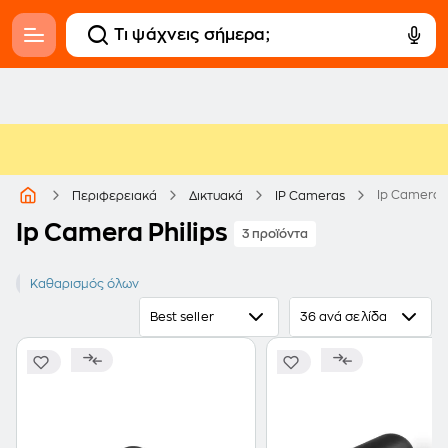
Ip Camera P
Περιφερειακά
Δικτυακά
IP Cameras
Ip Camera Philips
3 προϊόντα
PHILIPS
Καθαρισμός όλων
Best seller
36 ανά σελίδα