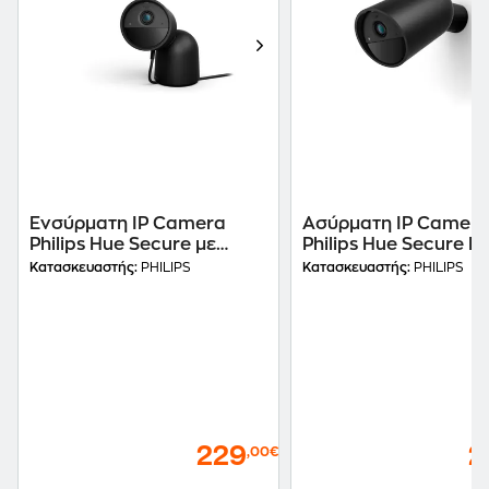
Ενσύρματη IP Camera
Ασύρματη IP Camer
Philips Hue Secure με
Philips Hue Secure B
Desktop Stand Full HD με
Full HD με Απομακρ
Κατασκευαστής:
PHILIPS
Κατασκευαστής:
PHILIPS
Απομακρυσμένη Προβολή
Προβολή - Μαύρο
- Μαύρο
229
2
,00€