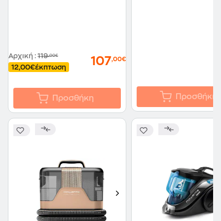
Αρχική
:
119
,00€
107
,00€
12,00€
έκπτωση
Προσθήκη
Προσθήκη