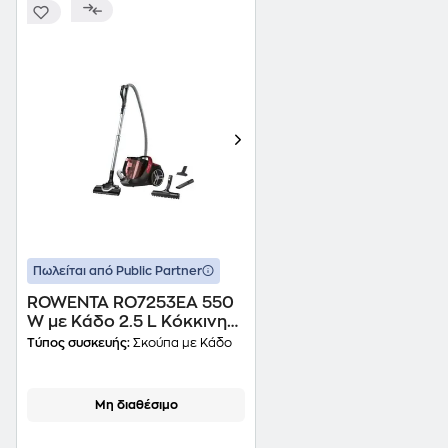
Πωλείται από Public Partner
ROWENTA RO7253EA 550
W με Κάδο 2.5 L Κόκκινη
Ηλεκτρική Σκούπα
Τύπος συσκευής:
Σκούπα με Κάδο
Μη διαθέσιμο