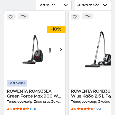
Best seller
36 ανά σελίδα
-10%
Best Seller
ROWENTA RO4933EA
ROWENTA RO4B36E
Green Force Max 900 W
W με Κάδο 2.5 L Γκρι
με Σακούλα 4.5 L Μαύρη
Ηλεκτρική Σκούπα
Τύπος συσκευής:
Σκούπα με Σακούλα
Τύπος συσκευής:
Σκούπα με
Ηλεκτρική Σκούπα
4.3
(10)
4.6
(55)