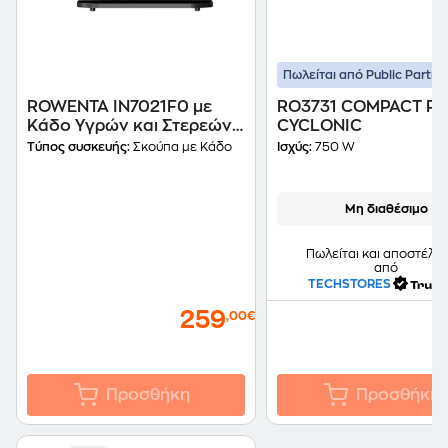
Πωλείται από Public Partne
ROWENTA IN7021F0 με
RO3731 COMPACT P
Κάδο Υγρών και Στερεών
CYCLONIC
Μπρονζέ Ηλεκτρική
Τύπος συσκευής:
Σκούπα με Κάδο
Ισχύς:
750 W
Σκούπα
Μη διαθέσιμο
Πωλείται και αποστέλλε
από
TECHSTORES
259
,00€
Προσθήκη
Προσθήκη