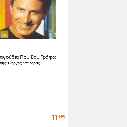
ραγούδια Που Σου Γράφω
νης:
Γιώργος Νταλάρας ‎
11
,99€