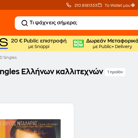
210 8181333
Το Wallet μου
20 € Public επιστροφή
Δωρεάν Μεταφορικ
με Snappi
με Public+ Delivery
D Singles
ingles Ελλήνων καλλιτεχνών
1 προϊόν