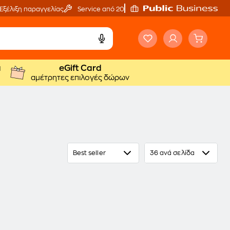
Εξέλιξη παραγγελίας
Service από 20'
ά
eGift Card
αμέτρητες επιλογές δώρων
Best seller
36 ανά σελίδα