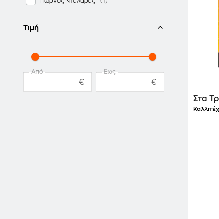
Γιώργος Νταλάρας ‎
Τιμή
Από
Έως
€
€
Στα Τ
Καλλιτέχ