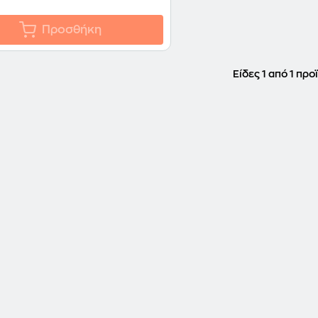
Προσθήκη
Είδες 1 από 1 προ