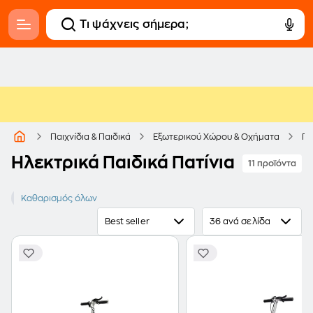
Παιχνίδια & Παιδικά
Εξωτερικού Χώρου & Οχήματα
Πα
Ηλεκτρικά Παιδικά Πατίνια
11 προϊόντα
Ηλεκτρικό
Καθαρισμός όλων
Best seller
36 ανά σελίδα