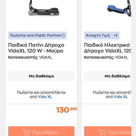
+1
Πωλείται από Public Partner
Άπαιχτη Τιμή
Παιδικό Πατίνι Δίτροχο
Παιδικό Ηλεκτρικό Πα
VidaXL 120 W - Μαύρο
Δίτροχο VidaXL 120 
Μπλε/ Μαύρο
Κατασκευαστής:
VIDAXL
Κατασκευαστής:
VIDAXL
Μη διαθέσιμο
Μη διαθέσιμο
Πωλείται και αποστέλλεται
Πωλείται και αποστέλλε
από
Vida XL
από
Vida XL
130
,99€
Προσθήκη
Προσθήκη