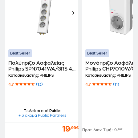
Best Seller
Best Seller
Πολύπριζο Ασφαλείας
Μονόπριζο Ασφάλει
Philips SPN7041WA/GRS 4
Philips CHP7010W/GR
Θέσεων 2m - Λευκό
Λευκό
Κατασκευαστής:
PHILIPS
Κατασκευαστής:
PHILIPS
4.7
(13)
4.7
(11)
Πωλείται από
Public
+ 3 ακόμα Public Partners
19
,99€
Προτ. Λιαν. Τιμή
:
9
,98€