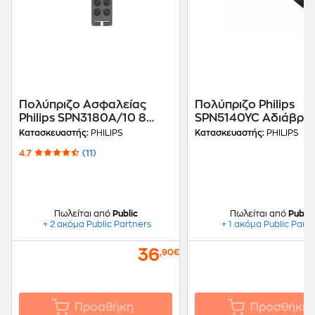
Πολύπριζο Ασφαλείας
Πολύπριζο Philips
Philips SPN3180A/10 8
SPN5140YC Αδιάβρο
Θέσεων 2m - Γκρι
θέσεων 5m - Κίτρινο
Κατασκευαστής:
PHILIPS
Κατασκευαστής:
PHILIPS
4.7
(11)
Πωλείται από
Public
Πωλείται από
Public
+ 2 ακόμα Public Partners
+ 1 ακόμα Public Part
36
,90€
Προσθήκη
Προσθήκη