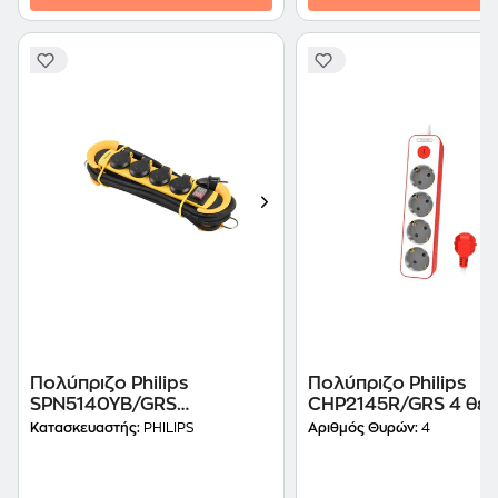
Πολύπριζο Philips
Πολύπριζο Philips
SPN5140YB/GRS
CHP2145R/GRS 4 θέ
Αδιάβροχο 4 θέσεων 3m -
με προστασία και κα
Κατασκευαστής:
PHILIPS
Αριθμός Θυρών:
4
Κίτρινο
1.5m - Kόκκινο