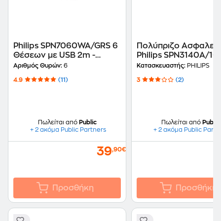
Philips SPN7060WA/GRS 6
Πολύπριζο Ασφαλεί
Θέσεων με USB 2m -
Philips SPN3140A/10
Λευκό
Θέσεων 2m - Γκρι
Αριθμός Θυρών:
6
Κατασκευαστής:
PHILIPS
4.9
(11)
3
(2)
Πωλείται από
Public
Πωλείται από
Public
+ 2 ακόμα Public Partners
+ 2 ακόμα Public Partn
39
,90€
Προσθήκη
Προσθήκη