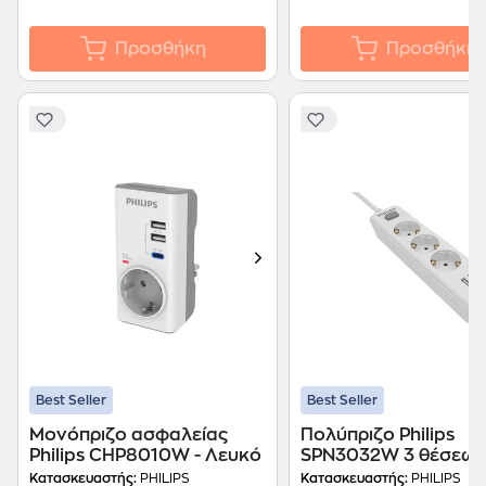
Προσθήκη
Προσθήκη
Best Seller
Best Seller
Μονόπριζο ασφαλείας
Πολύπριζο Philips
Philips CHP8010W - Λευκό
SPN3032W 3 θέσεων 
Usb1.5m - Λευκό
Κατασκευαστής:
PHILIPS
Κατασκευαστής:
PHILIPS