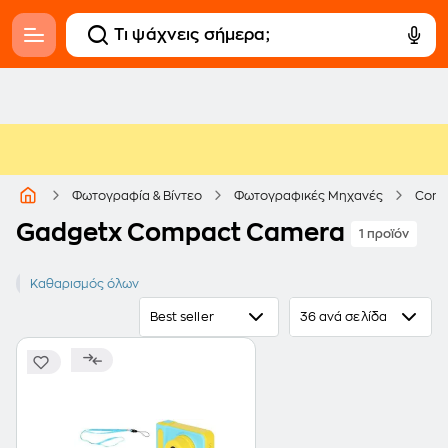
Φωτογραφία & Βίντεο
Φωτογραφικές Μηχανές
Comp
Gadgetx Compact Camera
1 προϊόν
GADGETX
Καθαρισμός όλων
Best seller
36 ανά σελίδα