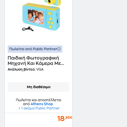
Πωλείται από Public Partner
Παιδική Φωτογραφική
Μηχανή Και Κάμερα Με
Οθόνη Lcd Σε Μπλε
Ανάλυση βίντεο:
VGA
Χρώμα, 8x4.5x4.5 Cm
Μη διαθέσιμο
Πωλείται και αποστέλλεται
από
Athens Shop
+ 1 ακόμα Public Partner
18
,95€