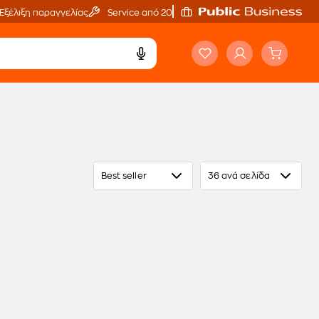
Εξέλιξη παραγγελίας
Service από 20'
Best seller
36 ανά σελίδα