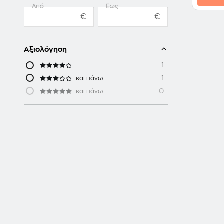
Από
Έως
€
€
Αξιολόγηση
1
1
και πάνω
0
και πάνω