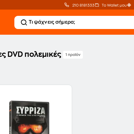
210 8181333
Το Wallet μου
ίες DVD πολεμικές
1 προϊόν