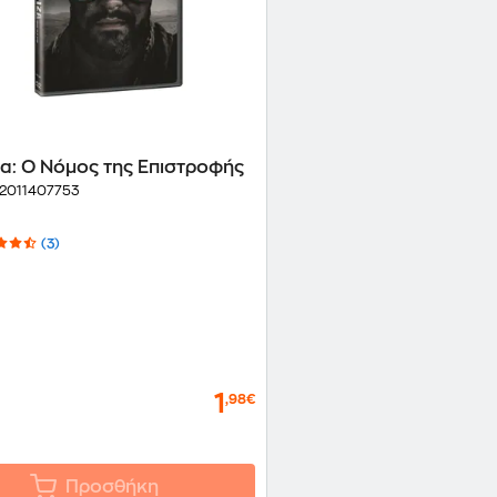
α: Ο Νόμος της Επιστροφής
2011407753
(3)
1
,98€
Προσθήκη