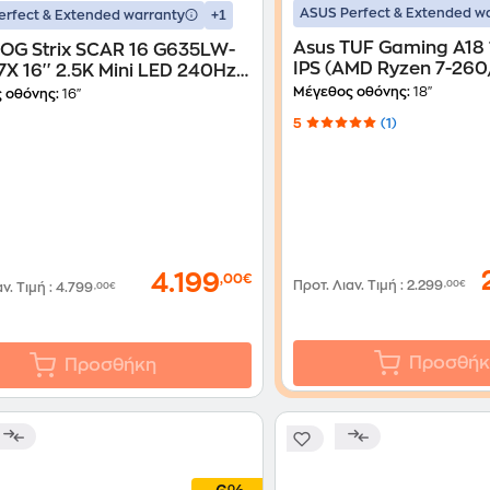
ASUS Perfect & Extended w
+1
erfect & Extended warranty
Asus TUF Gaming A18 
ROG Strix SCAR 16 G635LW-
IPS (AMD Ryzen 7-260
 16'' 2.5K Mini LED 240Hz
SSD/GeForce RTX
 Ultra 9-275HX/64GB/2TB
Μέγεθος οθόνης:
18"
 οθόνης:
16"
5070/Win11Home) La
eForce RTX 5080/Win11Pro)
5
(1)
ack Laptop
4.199
,00€
Προτ. Λιαν. Τιμή
:
2.299
,00€
αν. Τιμή
:
4.799
,00€
Προσθήκ
Προσθήκη