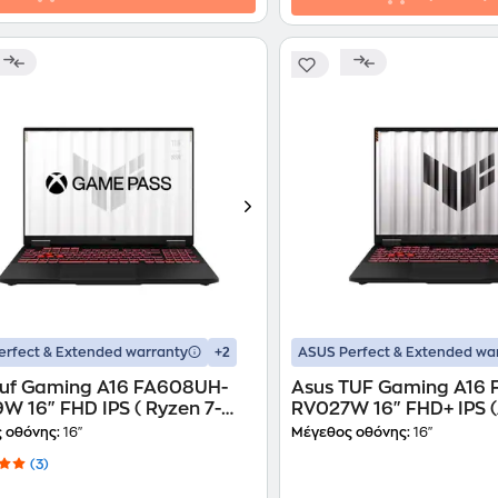
+2
erfect & Extended warranty
ASUS Perfect & Extended wa
Tuf Gaming A16 FA608UH-
Asus TUF Gaming A16
 16" FHD IPS ( Ryzen 7-
RV027W 16" FHD+ IPS 
2GB/1TB/GeForce RTX
7-260/16 GB/1TB SSD/
 οθόνης:
16"
Μέγεθος οθόνης:
16"
Win11Home) Laptop
RTX 5050/Windows 11
(3)
Laptop