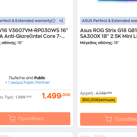
+1
erfect & Extended warranty
ASUS Perfect & Extended wa
V16 V3607VM-RP030WS 16"
Asus ROG Strix G18 G8
Anti-Glare(Intel Core 7-
SA300X 18" 2.5K Mini L
32GB/1TB SSD/GeForce RTX
Glare (Intel Core Ultr
 οθόνης:
16"
Μέγεθος οθόνης:
18"
Win11Home)Laptop
Plus/32 GB/1TB SSD/G
5080/Windows 11 Pro)
Πωλείται από
Public
+ 1 ακόμα Public Partner
Αρχική
:
4.749
,00€
1.499
,00€
αν. Τιμή
:
1.999
,00€
300,00€
έκπτωση
Προσθήκη
Προσθήκ