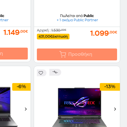
lic
Πωλείται από
Public
rtner
+ 1 ακόμα Public Partner
Αρχική
:
1.530
,00€
1.149
,00€
1.099
,00€
431,00€
έκπτωση
η
Προσθήκη
-6%
-13%