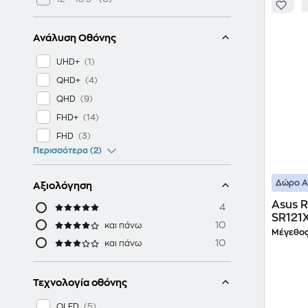
Ανάλυση Οθόνης
UHD+
QHD+
QHD
FHD+
FHD
Περισσότερα (2)
Δώρο ΑΙ
Αξιολόγηση
Asus 
4
SR121X
10
και πάνω
386H/
Μέγεθος
10
RTX 5
και πάνω
Τεχνολογία οθόνης
OLED