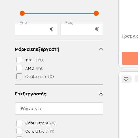
Από
Έως
€
€
Προτ. Λι
Μάρκα επεξεργαστή
Intel
AMD
Qualcomm
Επεξεργαστής
Core Ultra 9
Core Ultra 7