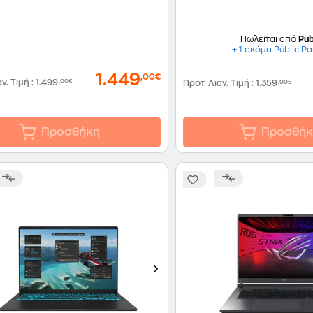
Πωλείται από
Pub
+ 1 ακόμα Public Pa
1.449
,00€
αν. Τιμή
:
1.499
,00€
Προτ. Λιαν. Τιμή
:
1.359
,00€
Προσθήκη
Προσθήκ