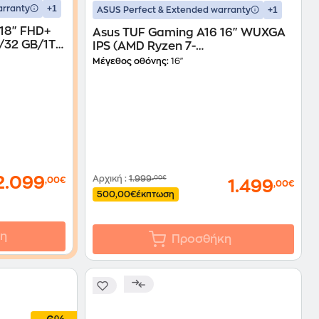
+1
arranty
+1
ASUS Perfect & Extended warranty
18" FHD+
Asus TUF Gaming A16 16" WUXGA
/32 GB/1TB
IPS (AMD Ryzen 7-
260/16GB/512GB SSDS/GeForce
Μέγεθος οθόνης:
16"
ptop
RTX 5060/Win11Home) Laptop
2.099
Αρχική
:
1.999
,00€
,00€
1.499
,00€
500,00€
έκπτωση
η
Προσθήκη