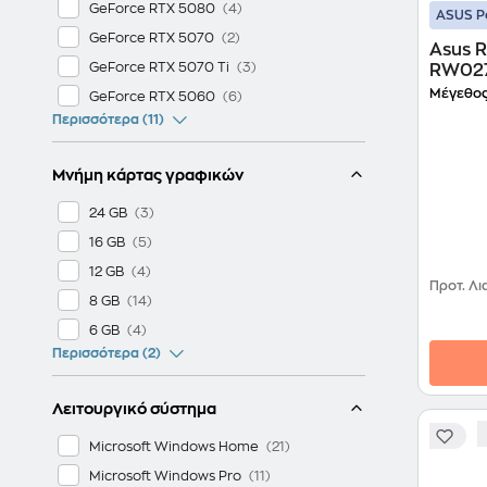
GeForce RTX 5080
ASUS P
GeForce RTX 5070
Asus 
GeForce RTX 5070 Ti
RW027X
(Core
Μέγεθος
GeForce RTX 5060
SSD/G
Περισσότερα (11)
Off Bl
Μνήμη κάρτας γραφικών
24 GB
16 GB
12 GB
Προτ. Λι
8 GB
6 GB
Περισσότερα (2)
Λειτουργικό σύστημα
Microsoft Windows Home
Microsoft Windows Pro