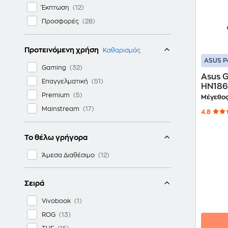
Έκπτωση
Προσφορές
Προτεινόμενη χρήση
Καθαρισμός
ASUS P
Gaming
Asus 
Επαγγελματική
HN186W
Premium
7445H
Μέγεθος
RTX 3
Mainstream
4.8
Το θέλω γρήγορα
Άμεσα Διαθέσιμο
Σειρά
Vivobook
ROG