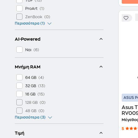
TUF
ProArt
ZenBook
Περισσότερα (1)
AI-Powered
Ναι
Μνήμη RAM
64 GB
32 GB
16 GB
ASUS P
128 GB
Asus 
48 GB
RV009W
Περισσότερα (3)
260/3
Μέγεθος
5050/
5
Τιμή