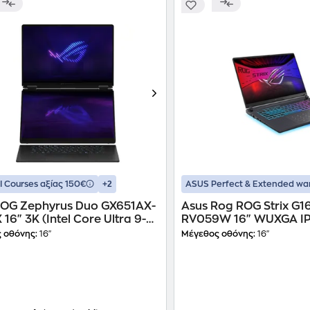
+2
 Courses αξίας 150€
ASUS Perfect & Extended wa
ROG Zephyrus Duo GX651AX-
Asus Rog ROG Strix G16 G615LW-
 16" 3K (Intel Core Ultra 9-
RV059W 16" WUXGA IPS (Core
64 GB/2TB SSD/GeForce
Ultra 9-275HX/32GB/1
 οθόνης:
16"
Μέγεθος οθόνης:
16"
090/Windows 11 Pro) Laptop
RTX 5080/Win11Home)