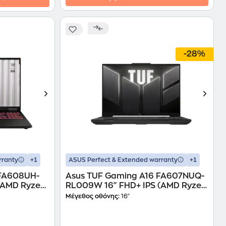
-28%
+1
+1
rranty
ASUS Perfect & Extended warranty
 FA608UH-
Asus TUF Gaming A16 FA607NUQ-
(AMD Ryzen
RL009W 16" FHD+ IPS (AMD Ryzen
GeForce
7-170/16 GB/512GB SSD/GeForce
Μέγεθος οθόνης:
16"
 Home)
RTX 4050/Win11Home) Laptop