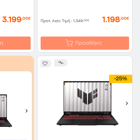
3.199
1.198
,00€
,00€
Προτ. Λιαν. Τιμή
:
1.349
,00€
η
Προσθήκη
-25%