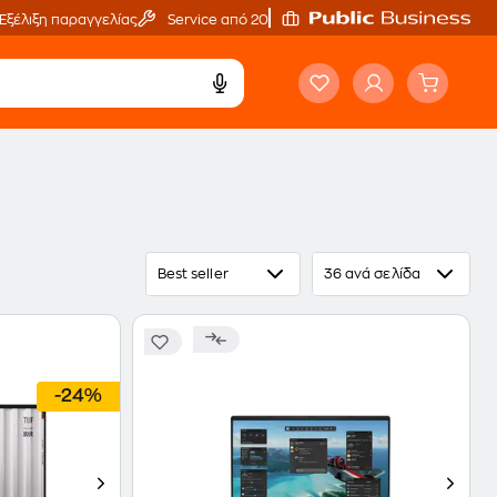
Εξέλιξη παραγγελίας
Service από 20'
Best seller
36 ανά σελίδα
-24%