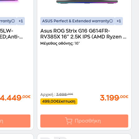
+1
+1
rranty
ASUS Perfect & Extended warranty
15LW-
Asus ROG Strix G16 G614FR-
ED;Anti-
RV385X 16" 2.5K IPS (AMD Ryzen 9-
a 9-290HX
8940HX/32 GB/1TB SSD/GeForce
Μέγεθος οθόνης:
16"
eForce RTX
RTX 5070 Ti/Windows 11 Pro)
 Laptop
Laptop
Αρχική
:
3.698
,00€
4.449
3.199
,00€
,00€
499,00€
έκπτωση
η
Προσθήκη