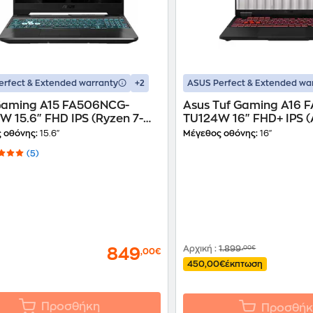
+2
erfect & Extended warranty
ASUS Perfect & Extended wa
Gaming A15 FA506NCG-
Asus Tuf Gaming A16 
 15.6" FHD IPS (Ryzen 7-
TU124W 16" FHD+ IPS 
S/16GB/512GB SSD/GeForce
7-260/16GB/512GB SS
 οθόνης:
15.6"
Μέγεθος οθόνης:
16"
050/Win11Home) Laptop
RTX 5050/Win11Home)
(5)
Αρχική
:
1.899
,00€
849
,00€
450,00€
έκπτωση
Προσθήκη
Προσθήκ