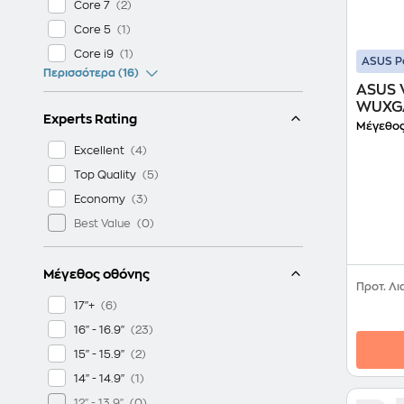
Core 7
Core 5
Core i9
ASUS P
Περισσότερα (16)
ASUS 
WUXGA 
Experts Rating
240H/
Μέγεθος
5060/
Excellent
Top Quality
Economy
Best Value
Μέγεθος οθόνης
Προτ. Λι
17"+
16" - 16.9"
15" - 15.9"
14" - 14.9"
12" - 13.9"