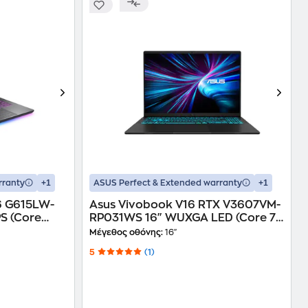
+1
+1
rranty
ASUS Perfect & Extended warranty
Asus Vivobook V16 RTX V3607VM-
RP031WS 16" WUXGA LED (Core 7-
TB/GeForce
240H/16GB/1TB/GeForce RTX
Μέγεθος οθόνης:
16"
 Laptop
5060/W11Home) Laptop
5
(1)