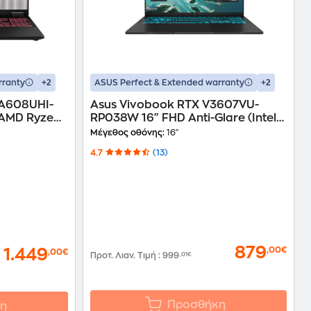
+2
+2
rranty
ASUS Perfect & Extended warranty
FA608UHI-
Asus Vivobook RTX V3607VU-
(AMD Ryzen
RP038W 16" FHD Anti-Glare (Intel
D/GeForce
Core 5-210H/16GB/512 GB
Μέγεθος οθόνης:
16"
 Laptop
SSD/GeForce RTX
4.7
(13)
4050/Win11Home) Laptop
879
,00€
1.449
,00€
Προτ. Λιαν. Τιμή
:
999
,01€
Προσθήκη
η