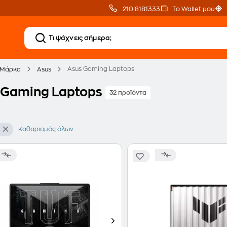
210 8181333
Το Wallet μου
Asus Gaming Laptops
 Μάρκα
Asus
 Gaming Laptops
32 προϊόντα
Καθαρισμός όλων