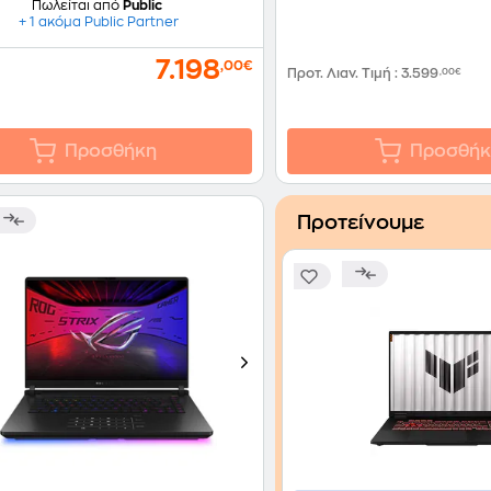
Πωλείται από
Public
+ 1 ακόμα Public Partner
7.198
,00€
Προτ. Λιαν. Τιμή
:
3.599
,00€
Προσθήκη
Προσθήκ
Προτείνουμε