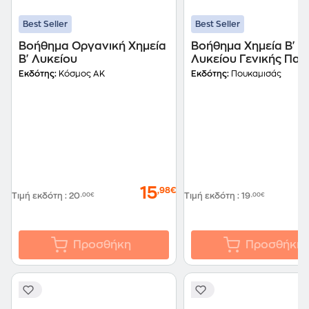
Best Seller
Best Seller
Βοήθημα Οργανική Χημεία
Βοήθημα Χημεία Β'
Β' Λυκείου
Λυκείου Γενικής Παι
Εκδότης:
Κόσμος ΑΚ
Εκδότης:
Πουκαμισάς
15
,98€
Τιμή εκδότη
:
20
,00€
Τιμή εκδότη
:
19
,00€
Προσθήκη
Προσθήκη