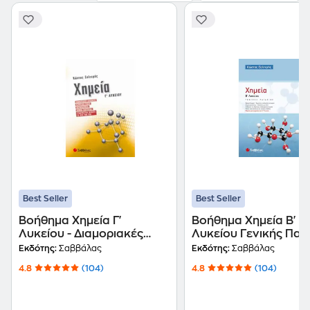
Best Seller
Best Seller
Βοήθημα Χημεία Γ'
Βοήθημα Χημεία Β'
Λυκείου - Διαμοριακές
Λυκείου Γενικής Παι
δυνάμεις, Ωσμωτική πίεση,
Εκδότης:
Σαββάλας
Εκδότης:
Σαββάλας
Θερμοχημεία, Νόμος
4.8
(104)
4.8
(104)
ταχύτητας