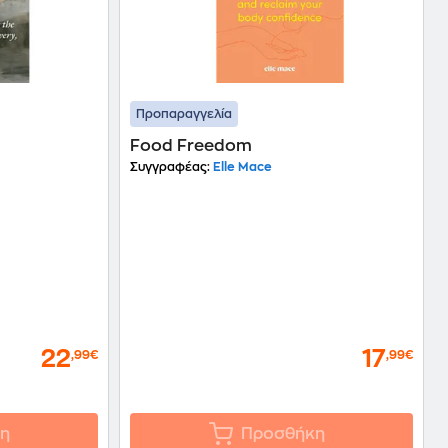
Προπαραγγελία
Food Freedom
Συγγραφέας:
Elle Mace
22
17
,99€
,99€
η
Προσθήκη