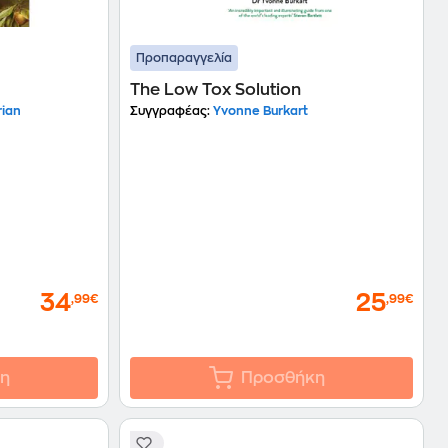
Προπαραγγελία
The Low Tox Solution
rian
Συγγραφέας:
Yvonne Burkart
34
25
,99€
,99€
η
Προσθήκη