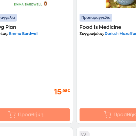
αγγελία
Προπαραγγελία
g Plan
Food Is Medicine
έας:
Emma Bardwell
Συγγραφέας:
Dariush Mozaffa
15
,98€
Προσθήκη
Προσθήκ