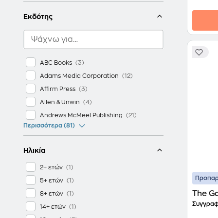
Εκδότης
ABC Books
Adams Media Corporation
Affirm Press
Allen & Unwin
Andrews McMeel Publishing
Περισσότερα (81)
Ηλικία
2+ ετών
Προπαρ
5+ ετών
The Ga
8+ ετών
Συγγραφ
14+ ετών