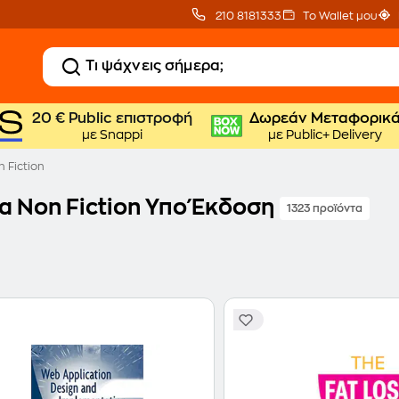
210 8181333
Το Wallet μου
20 € Public επιστροφή
Δωρεάν Μεταφορικ
με Snappi
με Public+ Delivery
 Fiction
ία Non Fiction Υπο Έκδοση
1323 προϊόντα