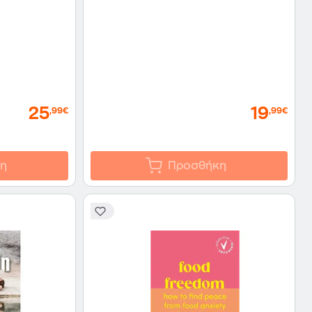
25
19
,99€
,99€
η
Προσθήκη