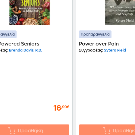
αγγελία
Προπαραγγελία
Powered Seniors
Power over Pain
έας:
Brenda Davis, R.D.
Συγγραφέας:
Sytera Field
16
,99€
Προσθήκη
Προσθήκ