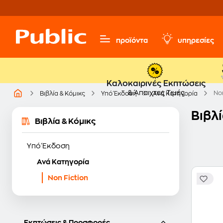
προϊόντα
υπηρεσίες
Καλοκαιρινές Εκπτώσεις
& Άπαιχτες Τιμές
Non
Βιβλία & Κόμικς
Υπό Έκδοση
Ανά Κατηγορία
Βιβλ
Βιβλία & Κόμικς
Υπό Έκδοση
Ανά Κατηγορία
Non Fiction
Εκπτώσεις & Προσφορές