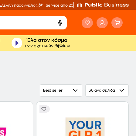
Εξέλιξη παραγγελίας
Service από 20'
ά
Έλα στον κόσμο
των ηχητικών βιβλίων
Best seller
36 ανά σελίδα