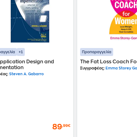
+1
αγγελία
Προπαραγγελία
pplication Design and
The Fat Loss Coach F
mentation
Συγγραφέας:
Emma Storey G
έας:
Steven A. Gabarro
89
,99€