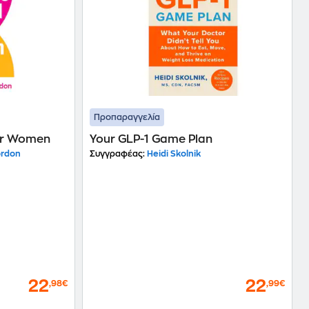
Προπαραγγελία
or Women
Your GLP-1 Game Plan
ordon
Συγγραφέας:
Heidi Skolnik
22
22
,98€
,99€