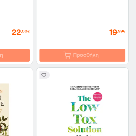
22
19
,00€
,99€
η
Προσθήκη