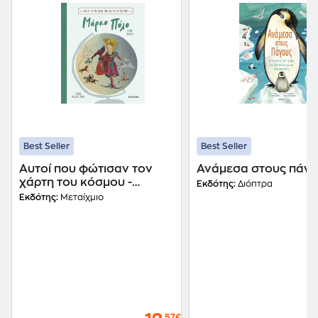
Best Seller
Best Seller
Αυτοί που φώτισαν τον
Ανάμεσα στους πάγ
χάρτη του κόσμου -
Εκδότης:
Διόπτρα
Μάρκο πόλο
Εκδότης:
Μεταίχμιο
,57€