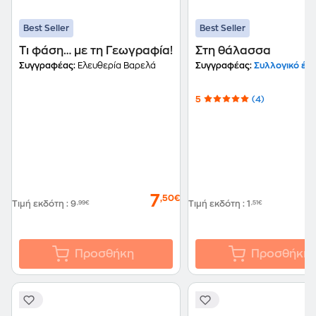
Best Seller
Best Seller
Τι φάση… με τη Γεωγραφία!
Στη θάλασσα
Συγγραφέας:
Ελευθερία Βαρελά
Συγγραφέας:
Συλλογικό έρ
5
(4)
7
,50€
Τιμή εκδότη
:
9
,99€
Τιμή εκδότη
:
1
,51€
Προσθήκη
Προσθήκη