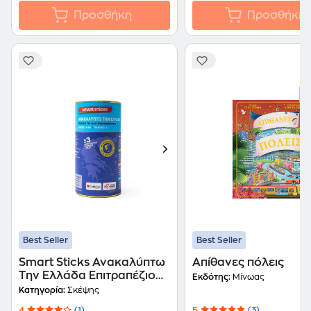
Προσθήκη
Προσθήκη
Best Seller
Best Seller
Smart Sticks Ανακαλύπτω
Απίθανες πόλεις
Την Ελλάδα Επιτραπέζιο
Εκδότης:
Μίνωας
(Σαββάλας)
Κατηγορία:
Σκέψης
4
(1)
5
(3)