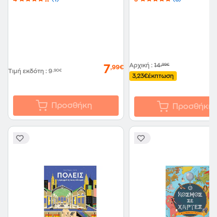
Αρχική
:
14
,99€
7
,99€
Τιμή εκδότη
:
9
,90€
3,23€
έκπτωση
Προσθήκη
Προσθήκη