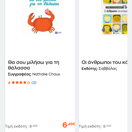
Θα σου μιλήσω για τη
Οι άνθρωποι του κό
θάλασσα
Εκδότης:
Σαββάλας
Συγγραφέας:
Nathalie Choux
4
(2)
6
,49€
Τιμή εκδότη
:
8
,40€
Τιμή εκδότη
:
9
,70€