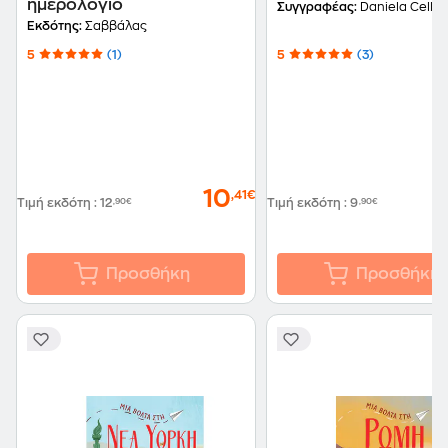
ημερολόγιο
Συγγραφέας:
Daniela Celli
Εκδότης:
Σαββάλας
5
(1)
5
(3)
10
,41€
Τιμή εκδότη
:
12
,90€
Τιμή εκδότη
:
9
,90€
Προσθήκη
Προσθήκη